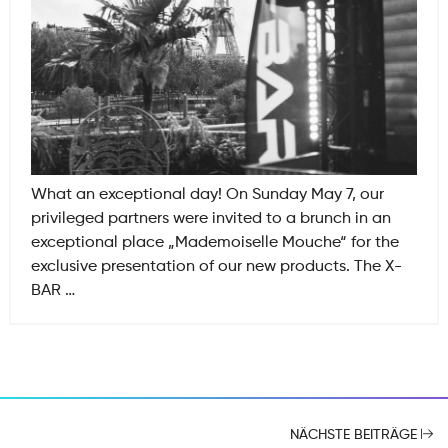
What an exceptional day! On Sunday May 7, our
privileged partners were invited to a brunch in an
exceptional place „Mademoiselle Mouche“ for the
exclusive presentation of our new products. The X-
Club
BAR
…
X-
Bar
Event
am
7.
Mai
NÄCHSTE BEITRÄGE