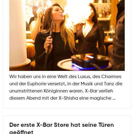
Wir haben uns in eine Welt des Luxus, des Charmes
und der Euphorie versetzt, in der Musik und Tanz die
unumstrittenen Königinnen waren. X-Bar verlieh
Ein
diesem Abend mit der X-Shisha eine magische
…
elektrisi
Abend
im
Der erste X-Bar Store hat seine Türen
Cavalieri
geöffnet