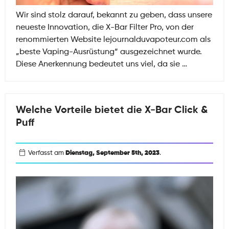
Wir sind stolz darauf, bekannt zu geben, dass unsere
neueste Innovation, die X-Bar Filter Pro, von der
renommierten Website lejournalduvapoteur.com als
„beste Vaping-Ausrüstung“ ausgezeichnet wurde.
Die
Diese Anerkennung bedeutet uns viel, da sie
…
X-
Bar
Filter
Welche Vorteile bietet die X-Bar Click &
Pro
Puff
ist
zur
besten
Verfasst am
Dienstag, September 5th, 2023
.
Vaping-
Ausrüstung
gekrönt