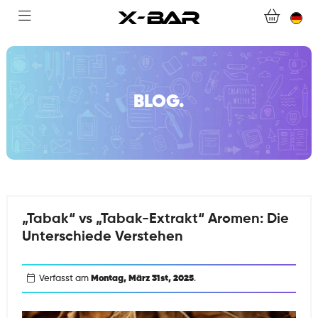
ABONNEMENTS
COLLECTIONS
KONTAKTIERE UNS.
BLOG.
FAQ.
WERDEN SIE X-BAR-GROSSHÄNDLER
MEIN KONTO
„Tabak“ vs „Tabak-Extrakt“ Aromen: Die
Unterschiede Verstehen
Verfasst am
Montag, März 31st, 2025
.