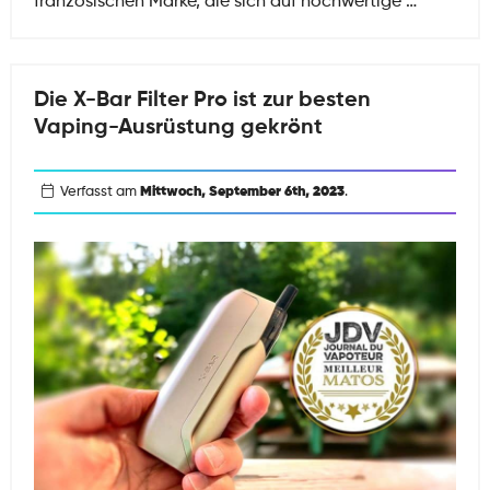
Der
französischen Marke, die sich auf hochwertige
…
erste
X-
Bar
Die X-Bar Filter Pro ist zur besten
Store
Vaping-Ausrüstung gekrönt
hat
seine
Türen
Verfasst am
Mittwoch, September 6th, 2023
.
geöffnet