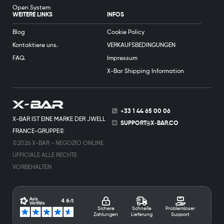
Open System
WEITERE LINKS
INFOS
Blog
Cookie Policy
Kontaktiere uns.
VERKAUFSBEDINGUNGEN
FAQ.
Impressum
X-Bar Shipping Information
+33 1 44 65 00 06
X-BAR IST EINE MARKE DER JWELL
SUPPORT@X-BAR.CO
FRANCE-GRUPPE©
©2026 X-BAR - NEGOZIO ONLINE
UFFICIALE ALLE RECHTE
VORBEHALTEN
Sichere
Schnelle
Problemloser
Zahlungen
Lieferung
Support