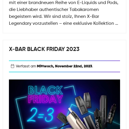
mit einer brandneuen Reihe von E-Liquids und Pods,
die Liebhaber authentischer Tabakaromen
begeistern wird. Wir sind stolz, Ihnen X-Bar
Entd
Legendary vorzustellen – eine exklusive Kollektion
…
Sie
X-
Bar
X-BAR BLACK FRIDAY 2023
Lege
Die
Exzel
Verfasst am
Mittwoch, November 22nd, 2023
.
des
auth
Taba