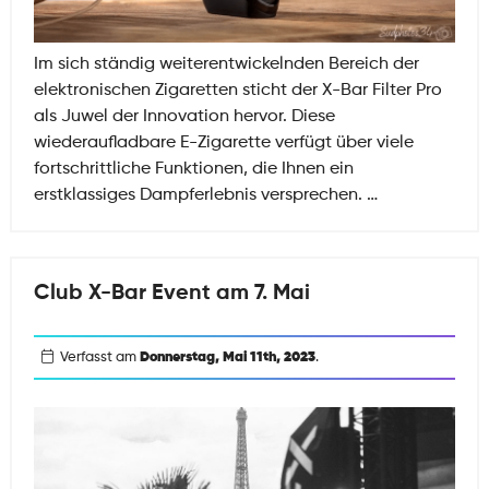
Im sich ständig weiterentwickelnden Bereich der
elektronischen Zigaretten sticht der X-Bar Filter Pro
als Juwel der Innovation hervor. Diese
wiederaufladbare E-Zigarette verfügt über viele
fortschrittliche Funktionen, die Ihnen ein
Was
erstklassiges Dampferlebnis versprechen.
…
sind
die
Vorteile
Club X-Bar Event am 7. Mai
des
X-
Bar
Verfasst am
Donnerstag, Mai 11th, 2023
.
Filter
Pro?