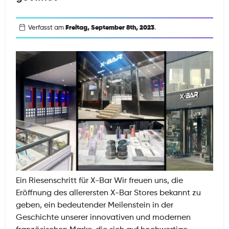
Luxus,
Charme
und
Verfasst am
Freitag, September 8th, 2023
.
X-
Shisha
im
Herzen
von
Paris!
Ein Riesenschritt für X-Bar Wir freuen uns, die
Eröffnung des allerersten X-Bar Stores bekannt zu
geben, ein bedeutender Meilenstein in der
Geschichte unserer innovativen und modernen