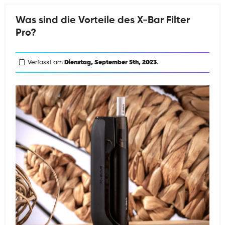
die
Was sind die Vorteile des X-Bar Filter
X-
Pro?
Bar
Click
&
Verfasst am
Dienstag, September 5th, 2023
.
Puff