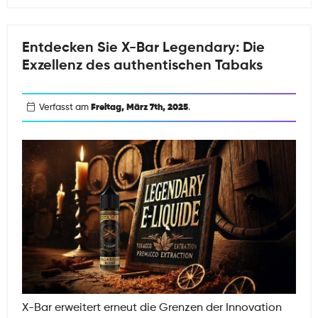
jeder
die
CUB-
Entdecken Sie X-Bar Legendary: Die
X
Exzellenz des authentischen Tabaks
lieben
wird
Verfasst am
Freitag, März 7th, 2025
.
X-Bar erweitert erneut die Grenzen der Innovation