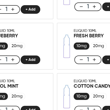
+
Club
+ Add
Club
E-
E-
liquid
liquid
10ml
10ml
Classic
UID 10ML
ELIQUID 10ML
Watermelon
UEBERRY
FRESH BERRY
11
Honeydew
Menge
Menge
0mg
20mg
10mg
20mg
+ Add
+
Club
Club
E-
E-
liquid
liquid
10ml
10ml
UID 10ML
ELIQUID 10ML
Blueberry
Fresh
OL MINT
COTTON CAND
Menge
berry
Menge
0mg
20mg
10mg
20mg