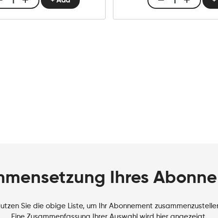
+ Add
+
Club
Club
E-
E-
liquid
liquid
10ml
10ml
Cool
Cotton
Mint
Candy
Menge
Menge
mensetzung Ihres Abonn
utzen Sie die obige Liste, um Ihr Abonnement zusammenzustelle
Eine Zusammenfassung Ihrer Auswahl wird hier angezeigt.