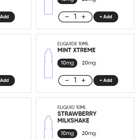
 Add
+ Add
Club
E-
liquid
10ml
ELIQUIDE 10ML
Cookie
MINT XTREME
Cream
Menge
10mg
20mg
 Add
+ Add
Club
E-
liquide
10ml
ELIQUID 10ML
Mint
STRAWBERRY
XTreme
MILKSHAKE
Menge
10mg
20mg