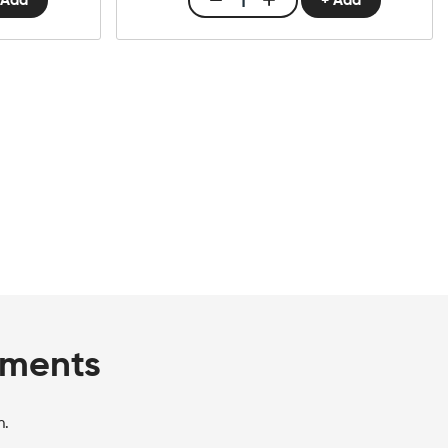
 Add
+ Add
Club
E-
liquid
10ml
Ice
Mango
Menge
ements
n.