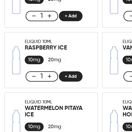
+ Add
Club
E-
liquid
10ml
ELIQUID 10ML
ELIQ
Green
RASPBERRY ICE
VA
Apple
Menge
10mg
20mg
1
+ Add
Club
E-
liquid
10ml
ELIQUID 10ML
ELIQ
Raspberry
WATERMELON PITAYA
WA
Ice
ICE
HO
Menge
10mg
20mg
1