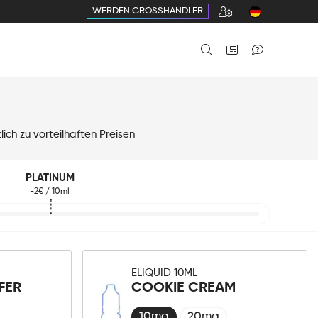
WERDEN GROSSHÄNDLER
ch zu vorteilhaften Preisen
PLATINUM
-2€ / 10ml
ELIQUID 10ML
FER
COOKIE CREAM
10mg
20mg