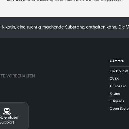
Nikotin, eine süchtig machende Substanz, enthalten kann. Die 
GAMMES
Click & Puff
HTE VORBEHALTEN
CUBX
X-One Pro
X-Line
E-liquids
Open Syst
oblemloser
Support