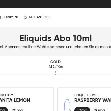
SORTIMENT
NEUE ANKÜNFTE
Eliquids Abo 10ml
10ml-Abonnement Ihrer Wahl zusammen und erhalten Sie es monatli
GOLD
-1.5€ / 10ml
UID 10ML
ELIQUID 10ML
ANITA LEMON
RASPBERRY WA
0mg
20mg
10mg
20mg