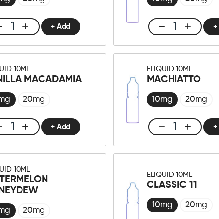
+ Add
+
Club
Club
E-
E-
liquid
liquid
10ml
10ml
UID 10ML
ELIQUID 10ML
Granita
Raspberry
NILLA MACADAMIA
MACHIATTO
Lemon
Wafer
Menge
Menge
0mg
20mg
10mg
20mg
+ Add
+
Club
Club
E-
E-
liquid
liquid
10ml
10ml
UID 10ML
Vanilla
Machiatto
ELIQUID 10ML
TERMELON
CLASSIC 11
Macadamia
Menge
NEYDEW
Menge
10mg
20mg
0mg
20mg