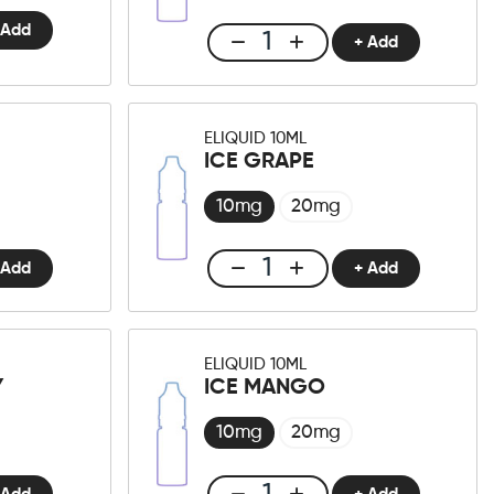
 Add
+ Add
Club
E-
liquid
10ml
ELIQUID 10ML
Strawberry
ICE GRAPE
Milkshake
Menge
10mg
20mg
 Add
+ Add
Club
E-
liquid
10ml
ELIQUID 10ML
Ice
Y
ICE MANGO
Grape
Menge
10mg
20mg