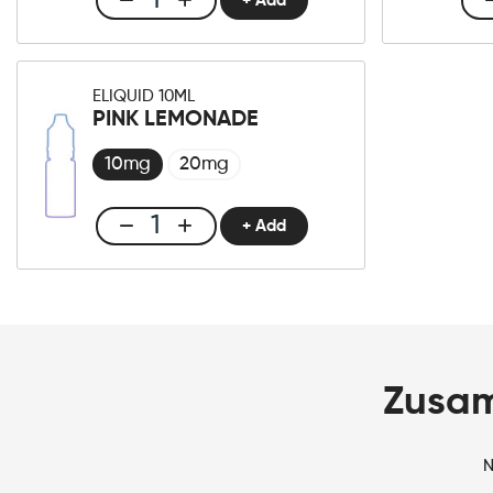
+ Add
Club
E-
liquid
10ml
ELIQUID 10ML
Lush
PINK LEMONADE
Ice
Menge
10mg
20mg
+ Add
Club
E-
liquid
10ml
Pink
Lemonade
Menge
Zusam
N