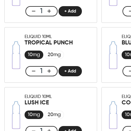
+ Add
Club
E-
liquid
10ml
ELIQUID 10ML
ELIQ
Watermelon
TROPICAL PUNCH
BL
Pitaya
Ice
10mg
20mg
1
Menge
+ Add
Club
E-
liquid
10ml
ELIQUID 10ML
ELIQ
Tropical
LUSH ICE
CO
Punch
Menge
10mg
20mg
1