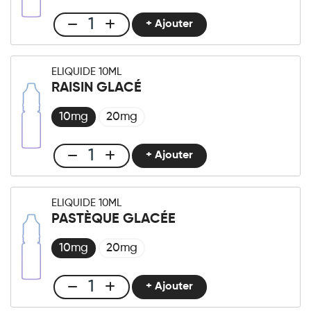
quantité
+ Ajouter
Club
E-
liquide
ELIQUIDE 10ML
10ml
RAISIN GLACÉ
Fruits
rouges
10mg
20mg
quantité
+ Ajouter
Club
E-
liquide
ELIQUIDE 10ML
10ml
PASTÈQUE GLACÉE
Raisin
Glacé
10mg
20mg
quantité
+ Ajouter
Club
E-