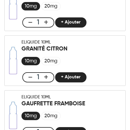
10mg
20mg
+ Ajouter
Club
E-
liquide
ELIQUIDE 10ML
10ml
GRANITÉ CITRON
Pomme
Verte
10mg
20mg
quantité
+ Ajouter
Club
E-
liquide
ELIQUIDE 10ML
10ml
GAUFRETTE FRAMBOISE
Granité
Citron
10mg
20mg
quantité