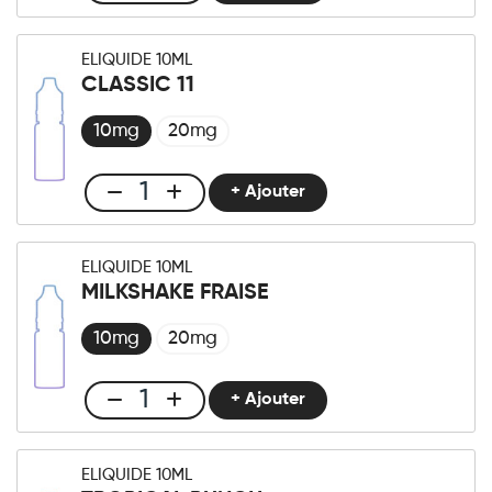
E-
liquide
ELIQUIDE 10ML
10ml
CLASSIC 11
Watermelon
Honeydew
10mg
20mg
quantité
+ Ajouter
Club
E-
liquide
ELIQUIDE 10ML
10ml
MILKSHAKE FRAISE
Classic
11
10mg
20mg
quantité
+ Ajouter
Club
E-
liquide
ELIQUIDE 10ML
10ml