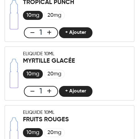
TROPICAL PUNCH
Milkshake
Fraise
10mg
20mg
quantité
+ Ajouter
Club
E-
liquide
ELIQUIDE 10ML
10ml
MYRTILLE GLACÉE
Tropical
Punch
10mg
20mg
quantité
+ Ajouter
Club
E-
liquide
ELIQUIDE 10ML
10ml
FRUITS ROUGES
Myrtille
Glacée
10mg
20mg