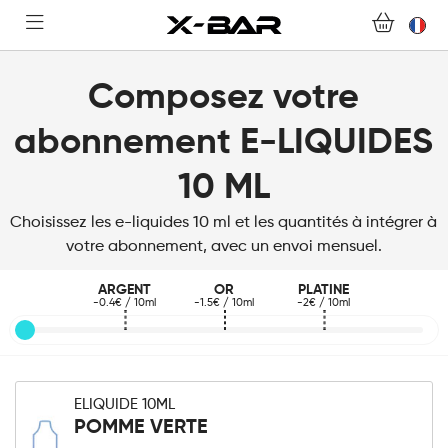
ACHETER
ABONNEMENTS
Composez votre
COLLECTIONS
abonnement E-LIQUIDES
NOUS CONTACTER
10 ML
Choisissez les e-liquides 10 ml et les quantités à intégrer à
FOIRE AUX QUESTIONS
votre abonnement, avec un envoi mensuel.
DEVENIR REVENDEUR
ARGENT
OR
PLATINE
-0.4€ / 10ml
-1.5€ / 10ml
-2€ / 10ml
MON COMPTE
ELIQUIDE 10ML
POMME VERTE