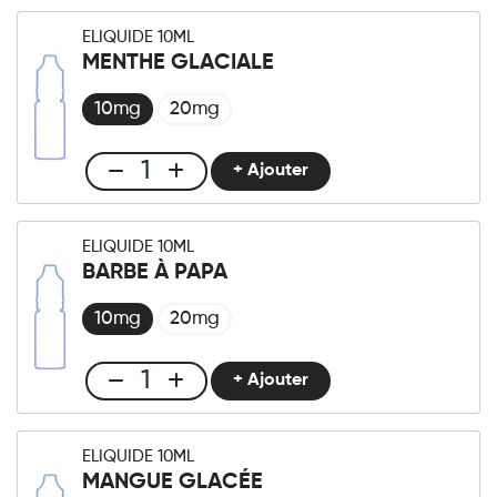
liquide
ELIQUIDE 10ML
10ml
MENTHE GLACIALE
Pastèque
Glacée
10mg
20mg
quantité
+ Ajouter
Club
E-
liquide
ELIQUIDE 10ML
10ml
BARBE À PAPA
Menthe
Glaciale
10mg
20mg
quantité
+ Ajouter
Club
E-
liquide
ELIQUIDE 10ML
10ml
MANGUE GLACÉE