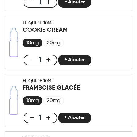
+ Ajouter
Club
E-
liquide
ELIQUIDE 10ML
10ml
COOKIE CREAM
Gaufrette
Framboise
10mg
20mg
quantité
+ Ajouter
Club
E-
liquide
ELIQUIDE 10ML
10ml
FRAMBOISE GLACÉE
Cookie
Cream
10mg
20mg
quantité
+ Ajouter
Club
E-
liquide