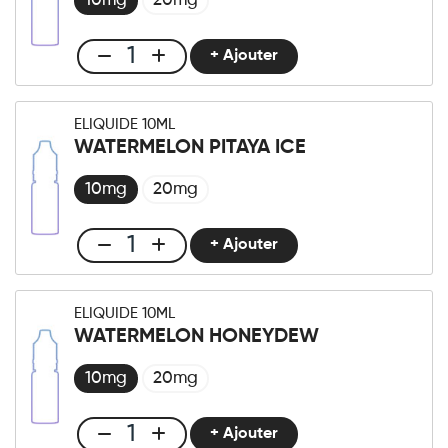
10mg
20mg
+ Ajouter
Club
E-
liquide
ELIQUIDE 10ML
10ml
WATERMELON PITAYA ICE
Menthe
XTreme
10mg
20mg
quantité
+ Ajouter
Club
E-
liquide
ELIQUIDE 10ML
10ml
WATERMELON HONEYDEW
Watermelon
Pitaya
10mg
20mg
Ice
quantité
+ Ajouter
Club