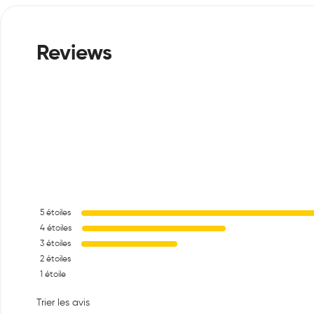
5
étoiles
4
étoiles
3
étoiles
2
étoiles
1
étoile
Trier les avis