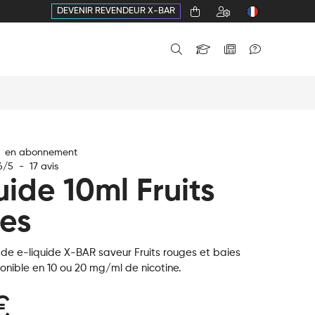
DEVENIR REVENDEUR X-BAR
€ en abonnement
6
/
5
-
17
avis
uide 10ml Fruits
es
 de e-liquide X-BAR saveur Fruits rouges et baies
onible en 10 ou 20 mg/ml de nicotine.
€