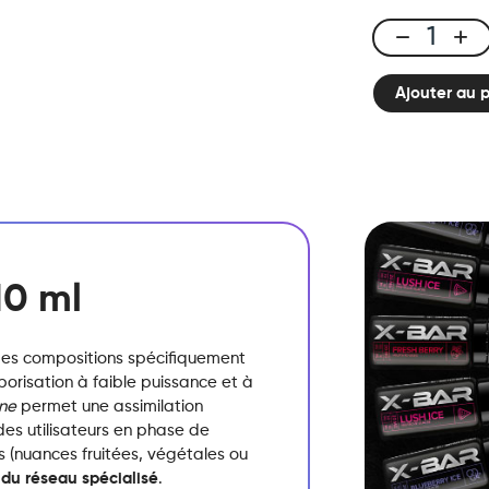
E-
liquide
Ajouter au 
10ml
Fruits
Rouges
quantité
10 ml
es compositions spécifiquement
orisation à faible puissance et à
ine
permet une assimilation
es utilisateurs en phase de
 (nuances fruitées,
végétales ou
 du réseau spécialisé
.