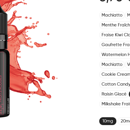
Machiatto
M
Menthe Fraîch
Fraise Kiwi Cla
Gaufrette Fr
Watermelon 
Machiatto
V
Cookie Crea
Cotton Cand
Raisin Glacé
Milkshake Frai
10mg
20m