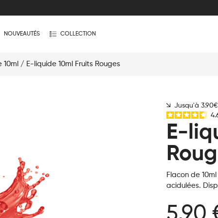
NOUVEAUTÉS
COLLECTION
e 10ml
/ E-liquide 10ml Fruits Rouges
Jusqu'à 3.90
4.
E-liq
Roug
Flacon de 10ml
acidulées. Disp
5,90 