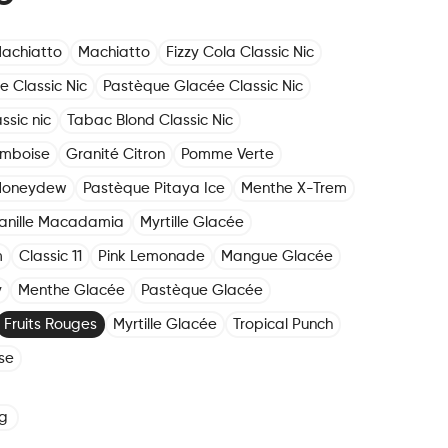
achiatto
Machiatto
Fizzy Cola Classic Nic
e Classic Nic
Pastèque Glacée Classic Nic
ssic nic
Tabac Blond Classic Nic
amboise
Granité Citron
Pomme Verte
Honeydew
Pastèque Pitaya Ice
Menthe X-Trem
anille Macadamia
Myrtille Glacée
m
Classic 11
Pink Lemonade
Mangue Glacée
y
Menthe Glacée
Pastèque Glacée
Fruits Rouges
Myrtille Glacée
Tropical Punch
se
g