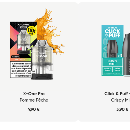
X-One Pro
Click & Puff
Pomme Pêche
Crispy Mi
9,90
€
3,90
€