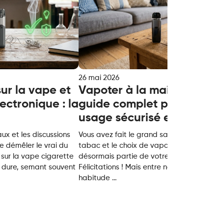
26 mai 2026
ur la vape et
Vapoter à la maison : le
lectronique : la
guide complet pour un
usage sécurisé et optimal
aux et les discussions
Vous avez fait le grand saut pour arrêter 
de démêler le vrai du
tabac et le choix de vapoter à la maison 
 sur la vape cigarette
désormais partie de votre quotidien.
e dure, semant souvent
Félicitations ! Mais entre nous, cette nouv
Vapoter
habitude
…
à
la
maison