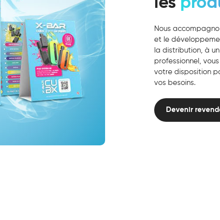
les
prod
Nous accompagnons 
et le développemen
la distribution, à 
professionnel, vou
votre disposition p
vos besoins.
Devenir reven