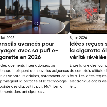
illet 2026
8 juin 2026
nseils avancés pour
Idées reçues s
yager avec sa puff e-
la cigarette é
garette en 2026
vérité révélée
 déplacements internationaux ou
Entre la une des journ
ionaux impliquent de nouvelles exigences
de comptoir, difficile 
r les vapoteurs adultes, notamment ceux
faux. Les idées reçues
 privilégient la praticité et la technologie
électronique ont la vi
Idées
pointe des dispositifs puff. Maîtriser la
le
…
Conseils
reçues
lementation, anticiper les
…
avancés
sur
pour
la