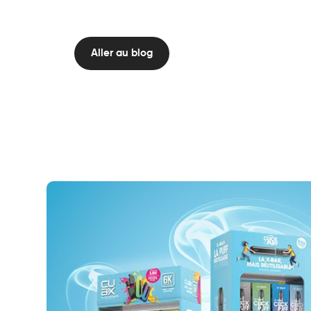
pod
selon
ses
Aller au blog
préférences