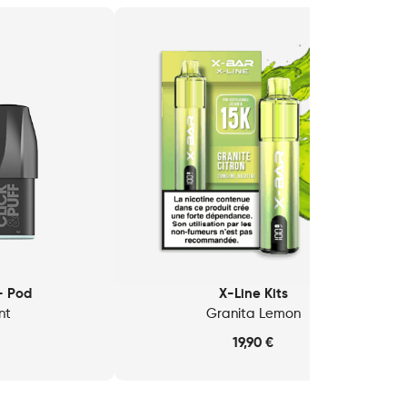
 - Pod
X-Line Kits
nt
Granita Lemon
19,90
€