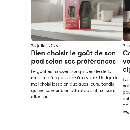
28 juillet 2026
9 ju
Bien choisir le goût de son
Co
pod selon ses préférences
vo
ci
Le goût est souvent ce qui décide de la
réussite d’un passage à la vape. Un liquide
Les
mal choisi lasse en quelques jours, tandis
nat
qu’une saveur bien adaptée s’utilise sans
pou
Bien
effort au
…
qui
choisir
de 
le
rég
goût
de
son