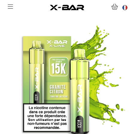
ACHETER
ABONNEMENTS
COLLECTIONS
NOUS CONTACTER
FOIRE AUX QUESTIONS
DEVENIR REVENDEUR
MON COMPTE