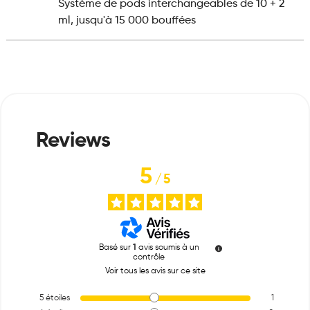
Système de pods interchangeables de 10 + 2
ml, jusqu'à 15 000 bouffées
5
/
5
Basé sur
1
avis soumis à un
contrôle
Voir tous les avis sur ce site
5
étoiles
1