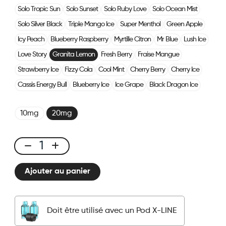
Solo Tropic Sun
Solo Sunset
Solo Ruby Love
Solo Ocean Mist
Solo Silver Black
Triple Mango Ice
Super Menthol
Green Apple
Icy Peach
Blueberry Raspberry
Myrtille Citron
Mr Blue
Lush Ice
Love Story
Granita Lemon
Fresh Berry
Fraise Mangue
Strawberry Ice
Fizzy Cola
Cool Mint
Cherry Berry
Cherry Ice
Cassis Energy Bull
Blueberry Ice
Ice Grape
Black Dragon Ice
10mg
20mg
X-
LINE
Ajouter au panier
-
Kit
Granité
Doit être utilisé avec un Pod X-LINE
Citron
quantité