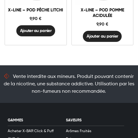
-
-
Pod
Pod
Ajouter au panier
Ajouter au panier
Pêche
Pomme
X-LINE – POD PÊCHE LITCHI
X-LINE – POD POMME
Litchi
Acidulée
ACIDULÉE
quantité
quantité
9,90
€
9,90
€
Ajouter au panier
Ajouter au panier
Vente interdite aux mineurs. Produit pouvant contenir
de la nicotine, une substance addictive. Utilisation par les
non-fumeurs non recommandée.
GAMMES
SAVEURS
Acheter X-BAR Click & Puff
Arômes Fruités