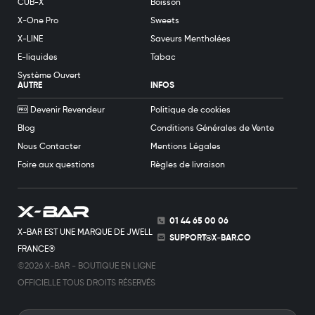
CUB-X
Boisson
X-One Pro
Sweets
X-LINE
Saveurs Mentholées
E-liquides
Tabac
Système Ouvert
AUTRE
INFOS
Devenir Revendeur
Politique de cookies
Blog
Conditions Générales de Vente
Nous Contacter
Mentions Légales
Foire aux questions
Règles de livraison
01 44 65 00 06
X-BAR EST UNE MARQUE DE JWELL
SUPPORT@X-BAR.CO
FRANCE®
©2026 X-BAR - BOUTIQUE EN LIGNE
OFFICIELLE TOUS DROITS RÉSERVÉS