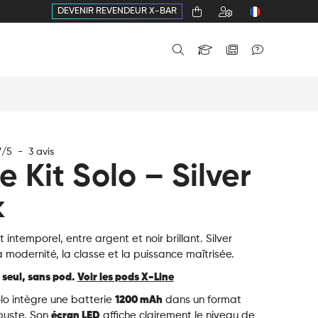
DEVENIR REVENDEUR X-BAR
7
/
5
-
3
avis
e Kit Solo – Silver
k
 intemporel, entre argent et noir brillant. Silver
a modernité, la classe et la puissance maîtrisée.
 seul, sans pod.
Voir les pods X-Line
olo intègre une batterie
1200 mAh
dans un format
buste. Son
écran LED
affiche clairement le niveau de