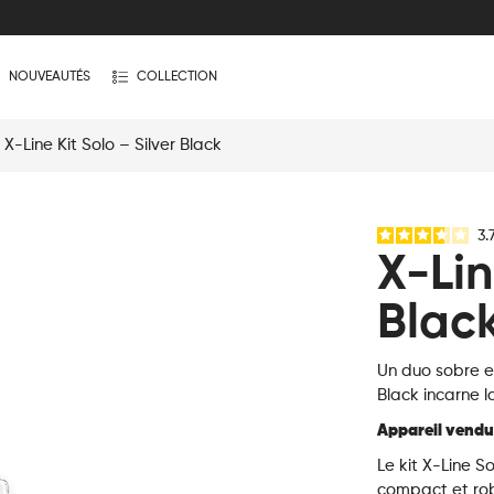
NOUVEAUTÉS
COLLECTION
 X-Line Kit Solo – Silver Black
3.
X-Lin
Blac
Un duo sobre et
Black incarne l
Appareil vendu
Le kit X-Line S
compact et ro