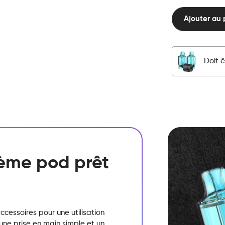
Line
Kit
Ajouter au 
Solo
-
Silver
Black
Doit ê
quantité
stème pod prêt
ccessoires pour une utilisation
 une prise en main simple et un