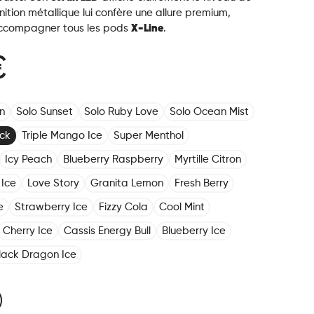
inition métallique lui confère une allure premium,
ccompagner tous les pods
X-Line
.
€
n
Solo Sunset
Solo Ruby Love
Solo Ocean Mist
ack
Triple Mango Ice
Super Menthol
Icy Peach
Blueberry Raspberry
Myrtille Citron
 Ice
Love Story
Granita Lemon
Fresh Berry
e
Strawberry Ice
Fizzy Cola
Cool Mint
Cherry Ice
Cassis Energy Bull
Blueberry Ice
lack Dragon Ice