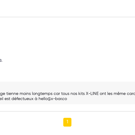
B.
e tienne moins longtemps car tous nos kits X-LINE ont les même caract
il est défectueux à hello@x-bar.co
1