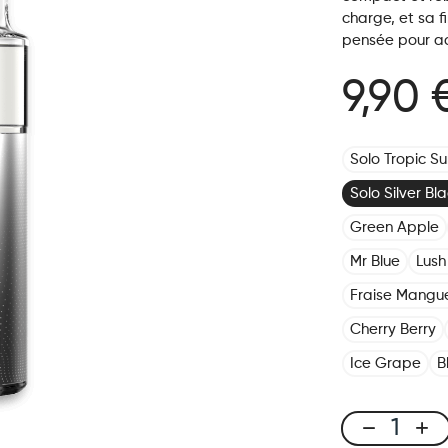
charge, et sa f
pensée pour a
9,90 
Solo Tropic Su
Solo Silver Bl
Green Apple
Mr Blue
Lush
Fraise Mangu
Cherry Berry
Ice Grape
B
X-