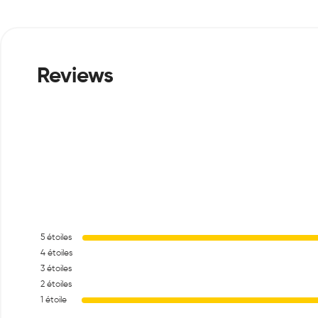
5
étoiles
4
étoiles
3
étoiles
2
étoiles
1
étoile