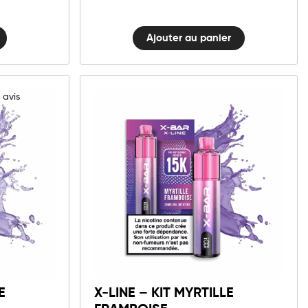
Ajouter au panier
3
avis
10mg
20mg
X-
LINE
r
Ajouter au panier
-
Kit
E
X-LINE – KIT MYRTILLE
Myrtille