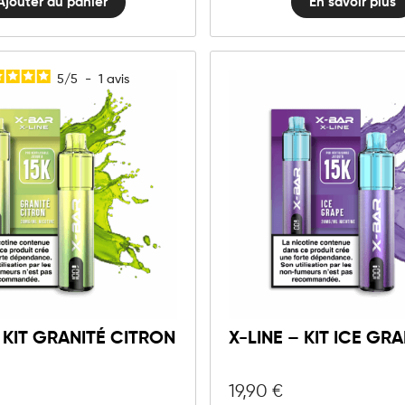
Ajouter au panier
En savoir plus
5
/
5
-
1
avis
10mg
20mg
X-
LINE
Ajouter au panier
-
Kit
– KIT GRANITÉ CITRON
X-LINE – KIT ICE GR
Granité
Citron
quantité
19,90
€