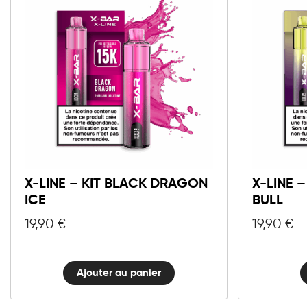
10mg
20mg
X-
LINE
Ajouter au panier
-
Kit
X-LINE – KIT BLACK DRAGON
X-LINE 
Black
ICE
BULL
Dragon
Ice
19,90
€
19,90
€
quantité
Ajouter au panier