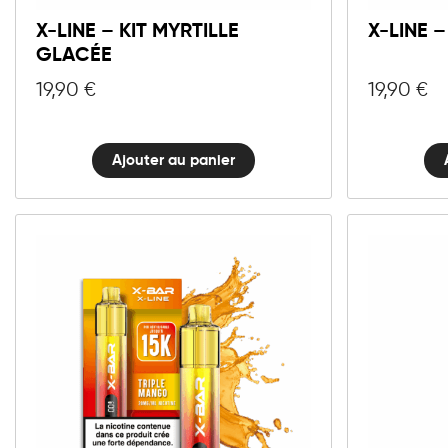
Kit
X-LINE – KIT MYRTILLE
X-LINE 
Myrtille
GLACÉE
Glacée
quantité
19,90
€
19,90
€
Ajouter au panier
10mg
20mg