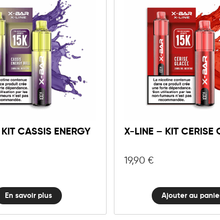
10mg
20mg
X-
LINE
Ajouter au panie
-
Kit
– KIT CASSIS ENERGY
X-LINE – KIT CERISE
Cerise
Glacée
quantité
19,90
€
En savoir plus
Ajouter au panie