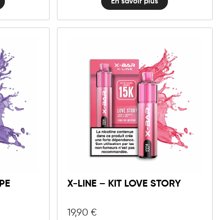
En savoir plus
10mg
20mg
X-
LINE
Ajouter au panier
-
Kit
APE
X-LINE – KIT LOVE STORY
Love
Story
quantité
19,90
€