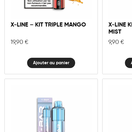
X-
LINE
Ajouter au panier
-
Kit
X-LINE – KIT TRIPLE MANGO
X-LINE 
Triple
MIST
Mango
quantité
19,90
€
9,90
€
Ajouter au panier