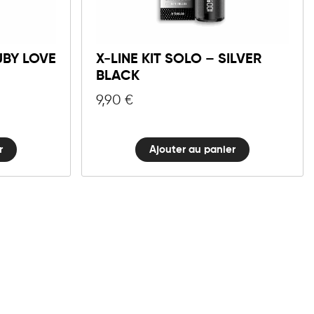
Line
Kit
Solo
-
UBY LOVE
X-LINE KIT SOLO – SILVER
Silver
BLACK
Black
9,90
€
quantité
r
Ajouter au panier