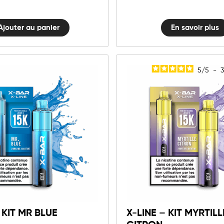
Ajouter au panier
En savoir plus
5
/
5
-
10mg
20mg
10mg
20mg
X-
X-
LINE
LINE
Ajouter au panier
Ajouter au panie
-
-
Kit
Kit
 KIT MR BLUE
X-LINE – KIT MYRTILL
Mr
Myrtille