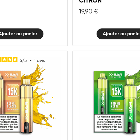
CITRON
Blue
Citron
quantité
quantité
19,90
€
Ajouter au panier
Ajouter au panie
5
/
5
-
1
avis
10mg
20mg
X-
LINE
Ajouter au panier
-