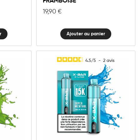
FRAMBOISE
Framboise
quantité
19,90
€
r
Ajouter au panier
4.5
/
5
-
2
avis