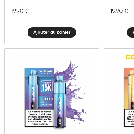
Ice
quantité
19,90
€
19,90
€
Ajouter au panier
10mg
20mg
X-
LINE
Ajouter au panier
-