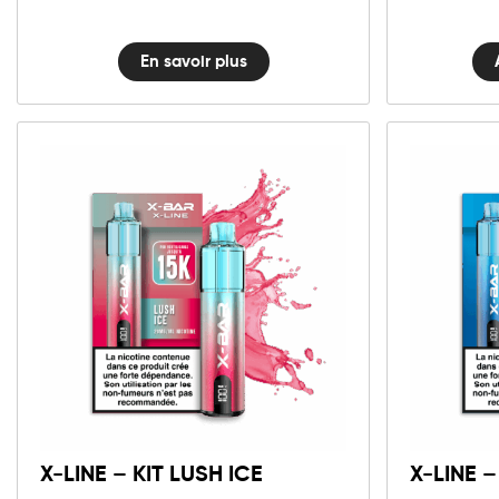
En savoir plus
10mg
20mg
X-
LINE
Ajouter au panier
-
Kit
X-LINE – KIT LUSH ICE
X-LINE –
Lush