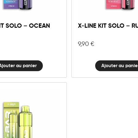
Line
Line
Kit
Kit
Solo
Solo
-
-
KIT SOLO – OCEAN
X-LINE KIT SOLO – R
Ocean
Ruby
Mist
Love
9,90
€
quantité
quantité
Ajouter au panier
Ajouter au panie