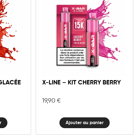
10mg
20mg
X-
LINE
r
Ajouter au panier
-
Kit
 GLACÉE
X-LINE – KIT CHERRY BERRY
Cherry
Berry
quantité
19,90
€
r
Ajouter au panier