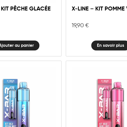
Kit
– KIT PÊCHE GLACÉE
X-LINE – KIT POMME
Pêche
Glacée
quantité
19,90
€
Ajouter au panier
En savoir plus
X-
X-