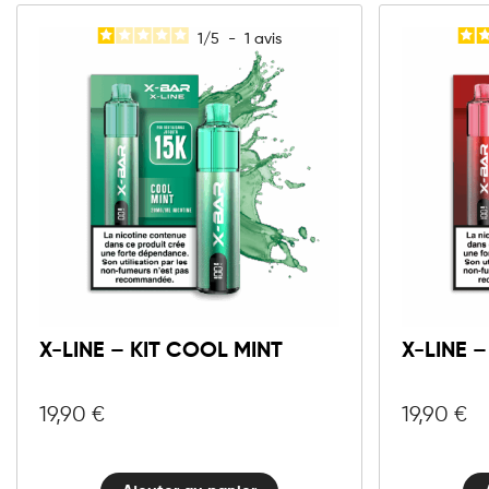
1
/
5
-
1
avis
10mg
20mg
X-
LINE
Ajouter au panier
-
Kit
X-LINE – KIT COOL MINT
X-LINE –
Cool
Mint
quantité
19,90
€
19,90
€