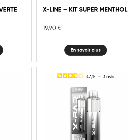
 VERTE
X-LINE – KIT SUPER MENTHOL
19,90
€
En savoir plus
3.7
/
5
-
3
avis
X-