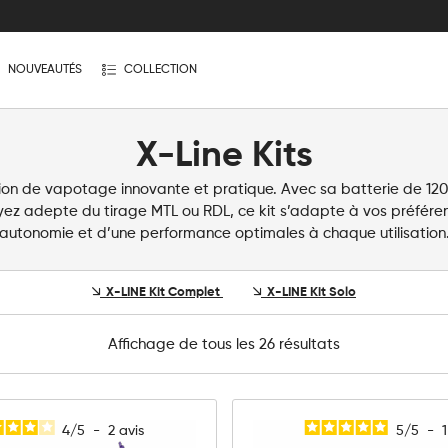
NOUVEAUTÉS
COLLECTION
X-Line Kits
ution de vapotage innovante et pratique. Avec sa batterie de 1200
yez adepte du tirage MTL ou RDL, ce kit s’adapte à vos préfére
autonomie et d’une performance optimales à chaque utilisation
X-LINE Kit Complet
X-LINE Kit Solo
Affichage de tous les 26 résultats
4
/
5
-
2
avis
5
/
5
-