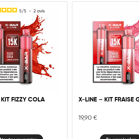
5
/
5
-
2
avis
10mg
20mg
X-
LINE
Ajouter au panier
-
Kit
 KIT FIZZY COLA
X-LINE – KIT FRAISE
Fizzy
Cola
quantité
19,90
€