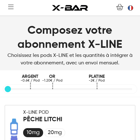
ABONNEMENTS
Composez votre
COLLECTIONS
abonnement X-LINE
NOUS CONTACTER
Choisissez les pods X-LINE et les quantités à intégrer à
votre abonnement, avec un envoi mensuel.
FOIRE AUX QUESTIONS
ARGENT
OR
PLATINE
-0.6€ / Pod
-1.20€ / Pod
-2€ / Pod
DEVENIR REVENDEUR
MON COMPTE
X-LINE POD
PÊCHE LITCHI
10mg
20mg