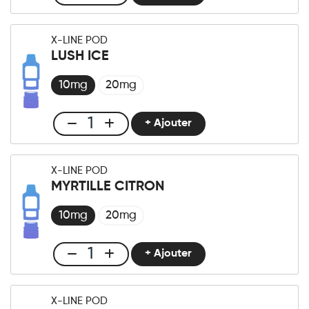
Club
X-
LINE
X-LINE POD
-
LUSH ICE
Pod
Love
10mg
20mg
Story
quantité
+ Ajouter
Club
X-
LINE
X-LINE POD
-
MYRTILLE CITRON
Pod
Lush
10mg
20mg
Ice
quantité
+ Ajouter
Club
X-
LINE
X-LINE POD