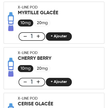
LINE
X-LINE POD
-
MYRTILLE GLACÉE
Pod
Black
10mg
20mg
Dragon
Ice
+ Ajouter
Club
quantité
X-
LINE
X-LINE POD
-
CHERRY BERRY
Pod
Myrtille
10mg
20mg
Glacée
quantité
+ Ajouter
Club
X-
LINE
X-LINE POD
-
CERISE GLACÉE
Pod