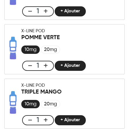
Framboise
quantité
+ Ajouter
Club
X-
LINE
X-LINE POD
-
POMME VERTE
Pod
Pêche
10mg
20mg
Glacée
quantité
+ Ajouter
Club
X-
LINE
X-LINE POD
-
TRIPLE MANGO
Pod
Pomme
10mg
20mg
Verte
quantité
+ Ajouter
Club