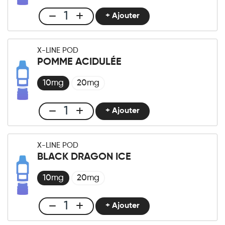
+ Ajouter
Club
X-
LINE
X-LINE POD
-
POMME ACIDULÉE
Pod
Pêche
10mg
20mg
Litchi
quantité
+ Ajouter
Club
X-
LINE
X-LINE POD
-
BLACK DRAGON ICE
Pod
Pomme
10mg
20mg
Acidulée
quantité
+ Ajouter
Club
X-