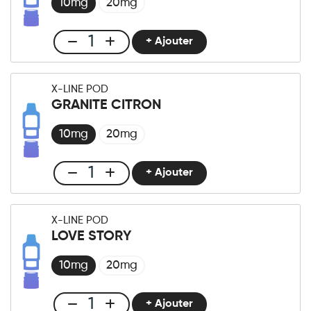
Fraîche
10mg
20mg
quantité
+ Ajouter
Club
X-
LINE
X-LINE POD
-
GRANITE CITRON
Pod
Fresh
10mg
20mg
Berry
quantité
+ Ajouter
Club
X-
LINE
X-LINE POD
-
LOVE STORY
Pod
Granite
10mg
20mg
Citron
quantité
+ Ajouter