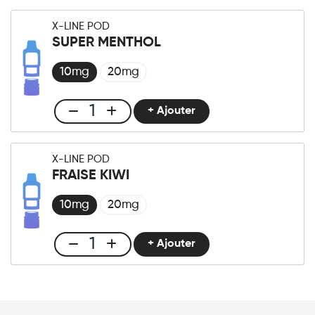
X-
LINE
X-LINE POD
-
SUPER MENTHOL
Pod
Triple
10mg
20mg
Mango
quantité
+ Ajouter
Club
X-
LINE
X-LINE POD
-
FRAISE KIWI
Pod
Super
10mg
20mg
Menthol
quantité
+ Ajouter
Club
X-
LINE
-