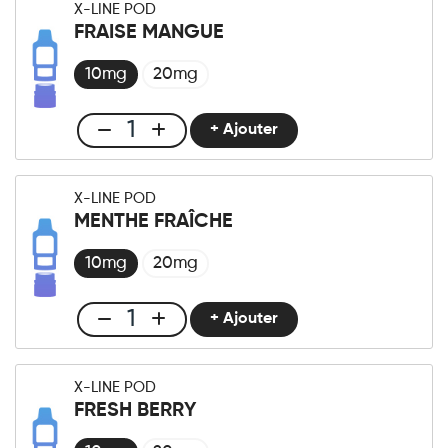
X-LINE POD
-
FRAISE MANGUE
Pod
Fraise
10mg
20mg
Glacée
quantité
+ Ajouter
Club
X-
LINE
X-LINE POD
-
MENTHE FRAÎCHE
Pod
Fraise
10mg
20mg
Mangue
quantité
+ Ajouter
Club
X-
Line
X-LINE POD
Pod
FRESH BERRY
Menthe