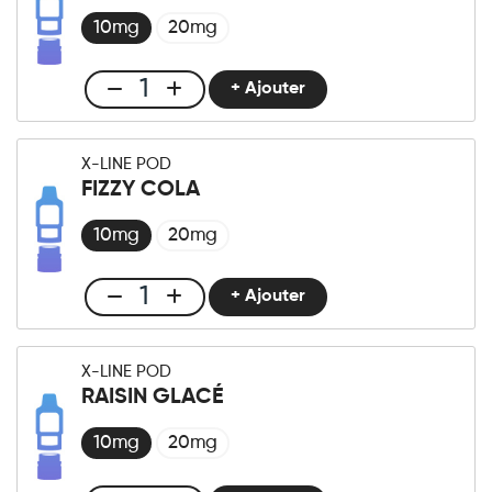
Cherry
10mg
20mg
Berry
quantité
+ Ajouter
Club
X-
LINE
X-LINE POD
-
FIZZY COLA
Pod
Cerise
10mg
20mg
Glacée
quantité
+ Ajouter
Club
X-
LINE
X-LINE POD
-
RAISIN GLACÉ
Pod
Fizzy
10mg
20mg
Cola