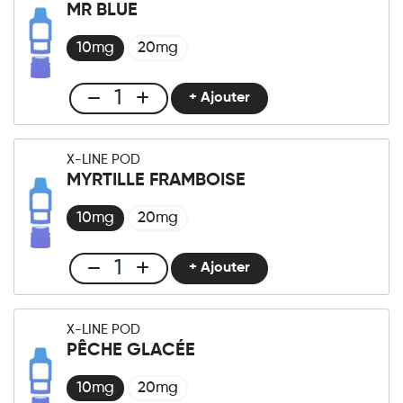
-
MR BLUE
Pod
Myrtille
10mg
20mg
Citron
quantité
+ Ajouter
Club
X-
LINE
X-LINE POD
-
MYRTILLE FRAMBOISE
Pod
Mr
10mg
20mg
Blue
quantité
+ Ajouter
Club
X-
LINE
X-LINE POD
-
PÊCHE GLACÉE
Pod
Myrtille
10mg
20mg