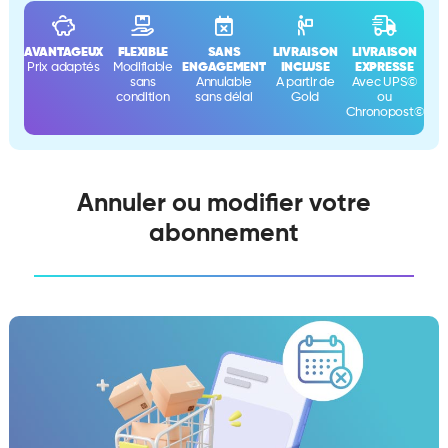
AVANTAGEUX
FLEXIBLE
SANS
LIVRAISON
LIVRAISON
Prix adaptés
Modifiable
ENGAGEMENT
INCLUSE
EXPRESSE
sans
Annulable
A partir de
Avec UPS©
condition
sans délai
Gold
ou
Chronopost©
Annuler ou modifier votre
abonnement