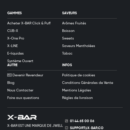
GAMMES
SAVEURS
Acheter X-BAR Click & Puff
Arômes Fruités
CUB-X
Boisson
X-One Pro
Sweets
X-LINE
Saveurs Mentholées
E-liquides
Tabac
Système Ouvert
AUTRE
INFOS
Devenir Revendeur
Politique de cookies
Blog
Conditions Générales de Vente
Nous Contacter
Mentions Légales
Foire aux questions
Règles de livraison
01 44 65 00 06
X-BAR EST UNE MARQUE DE JWELL
SUPPORT@X-BAR.CO