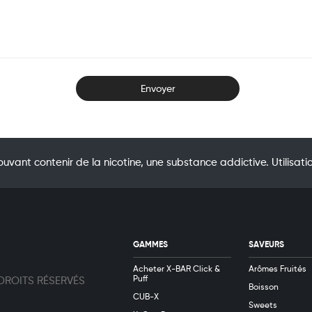
uvant contenir de la nicotine, une substance addictive. Utilis
GAMMES
SAVEURS
Acheter X-BAR Click &
Arômes Fruités
Puff
 DROITS RÉSERVÉS
Boisson
CUB-X
Sweets