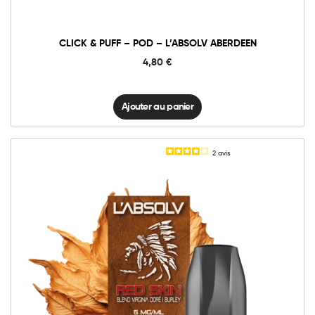
Aberdeen
quantité
CLICK & PUFF – POD – L’ABSOLV ABERDEEN
4,80
€
Ajouter au panier
2
avis
6mg
11mg