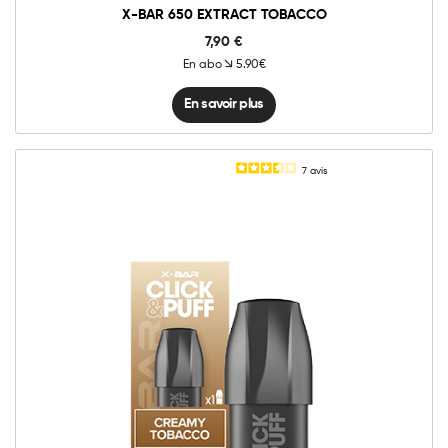
X-BAR 650 EXTRACT TOBACCO
7,90
€
En abo
5.90€
En savoir plus
7
avis
0mg
10mg
20mg
Click
&