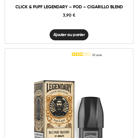
CLICK & PUFF LEGENDARY – POD – CIGARILLO BLEND
3,90
€
Ajouter au panier
10
avis
6mg Classic
12mg Classic
Click
&