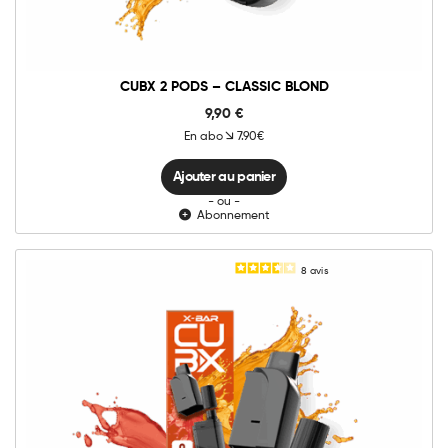
Blond
quantité
CUBX 2 PODS – CLASSIC BLOND
9,90
€
En abo
7.90€
Ajouter au panier
- ou -
Abonnement
8
avis