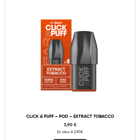
0mg
10mg
20mg
Click
&
Puff
-
Ajouter au panier
Pod
-
Extract
Tobacco
quantité
CLICK & PUFF – POD – EXTRACT TOBACCO
3,90
€
En abo
2.90€