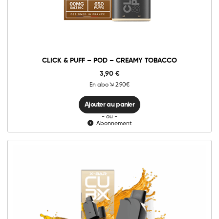
Puff
-
Ajouter au panier
Pod
-
Creamy
Tobacco
quantité
CLICK & PUFF – POD – CREAMY TOBACCO
3,90
€
En abo
2.90€
Ajouter au panier
- ou -
Abonnement