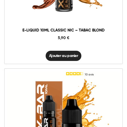
Nic
-
Tabac
Blond
quantité
E-LIQUID 10ML CLASSIC NIC – TABAC BLOND
5,90
€
Ajouter au panier
10
avis