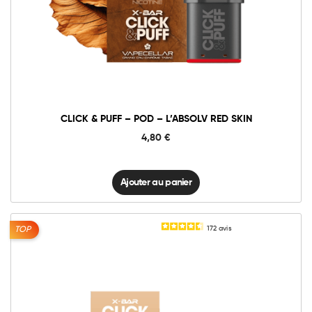
Click
&
Puff
-
Ajouter au panier
Pod
-
L'Absolv
Red
Skin
quantité
CLICK & PUFF – POD – L’ABSOLV RED SKIN
4,80
€
Ajouter au panier
172
avis
TOP