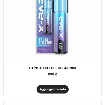
X-
Line
Kit
Solo
-
Ocean
Mist
quantità
X-LINE KIT SOLO – OCEAN MIST
9,90
€
Aggiungi al carrello