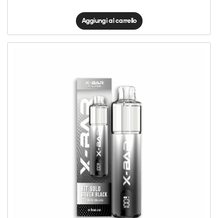
Aggiungi al carrello
X-
Line
Kit
Solo
-
Silver
Black
quantità