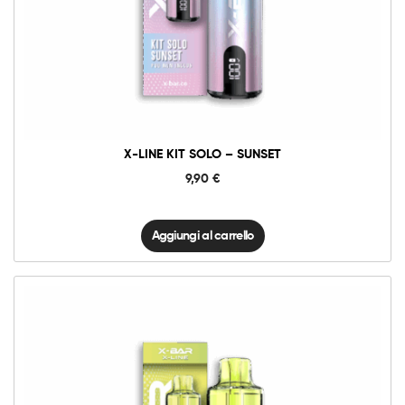
X-
Line
Kit
Solo
-
Sunset
quantità
X-LINE KIT SOLO – SUNSET
9,90
€
Aggiungi al carrello