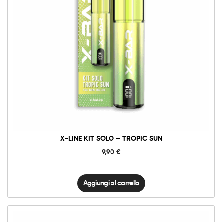
X-
Line
Kit
Solo
-
Tropic
Sun
quantità
X-LINE KIT SOLO – TROPIC SUN
9,90
€
Aggiungi al carrello