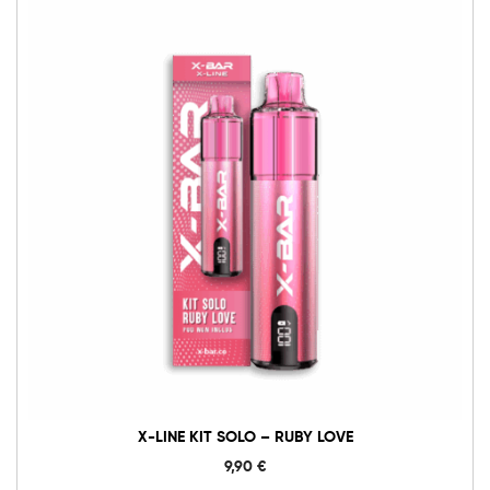
X-
Line
Kit
Solo
-
Ruby
Love
quantità
X-LINE KIT SOLO – RUBY LOVE
9,90
€