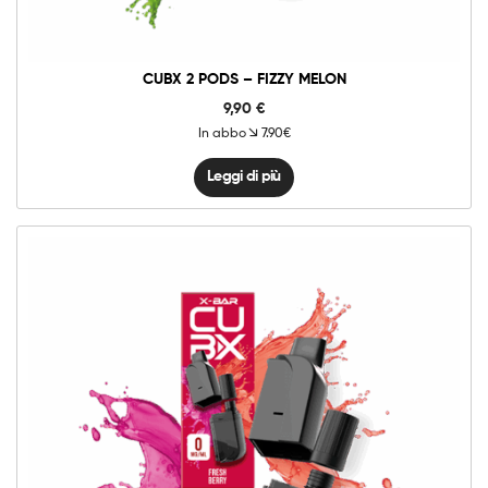
CUBX 2 PODS – FIZZY MELON
9,90
€
In abbo
7.90€
Leggi di più
0mg
10mg
20mg