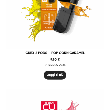
CUBX 2 PODS – POP CORN CARAMEL
9,90
€
In abbo
7.90€
Leggi di più