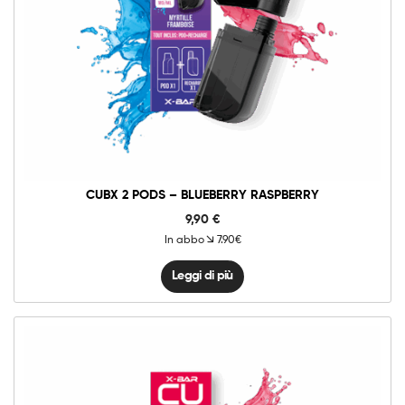
CUBX 2 PODS – BLUEBERRY RASPBERRY
9,90
€
In abbo
7.90€
Leggi di più