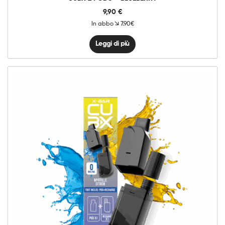
9,90
€
In abbo
7.90€
Leggi di più