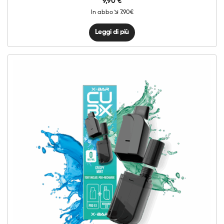
9,90
€
In abbo
7.90€
Leggi di più