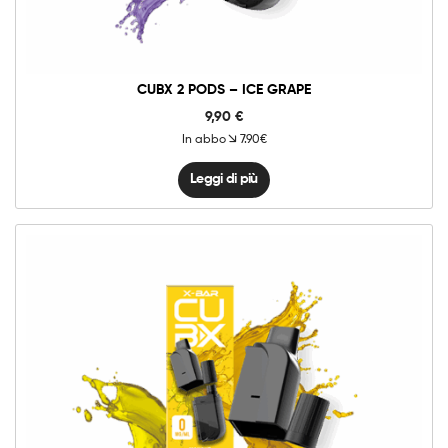
CUBX 2 PODS – ICE GRAPE
9,90
€
In abbo
7.90€
Leggi di più