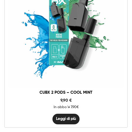
CUBX 2 PODS – COOL MINT
9,90
€
In abbo
7.90€
Leggi di più