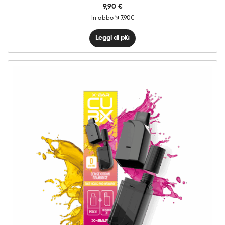
9,90
€
In abbo
7.90€
Leggi di più