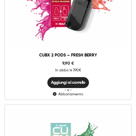
CUBX
2
Pods
-
Aggiungi al carrello
Fresh
Berry
quantità
CUBX 2 PODS – FRESH BERRY
9,90
€
In abbo
7.90€
Aggiungi al carrello
- o -
Abbonamento