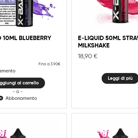
10mg
20mg
E-
liquid
ggiungi al carrello
D 10ML BLUEBERRY
10ml
E-LIQUID 50ML STR
Blueberry
MILKSHAKE
quantità
18,90
€
Fino a 3.90€
namento
Leggi di più
ggiungi al carrello
- o -
Abbonamento