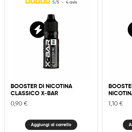
5
/
5
-
4
avis
Booster
di
Nicotina
Classico
X-
BOOSTER DI NICOTINA
BOOSTER
Bar
CLASSICO X-BAR
NICOTIN
quantità
0,90
€
1,10
€
Aggiungi al carrello
A