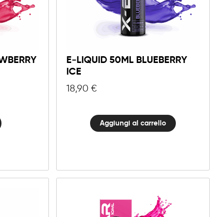
0mg
E-
liquid
Aggiungi al carrello
AWBERRY
E-LIQUID 50ML BLUEBERRY
50ml
Blueberry
ICE
Ice
18,90
€
quantità
Aggiungi al carrello