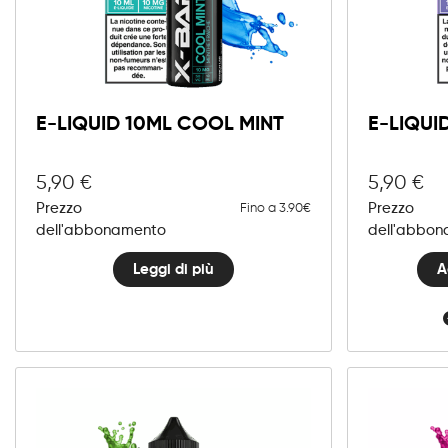
A
E-LIQUID 10ML COOL MINT
E-LIQUI
5,90
€
5,90
€
Prezzo
Prezzo
Fino a 3.90€
dell'abbonamento
dell'abbo
Leggi di più
A