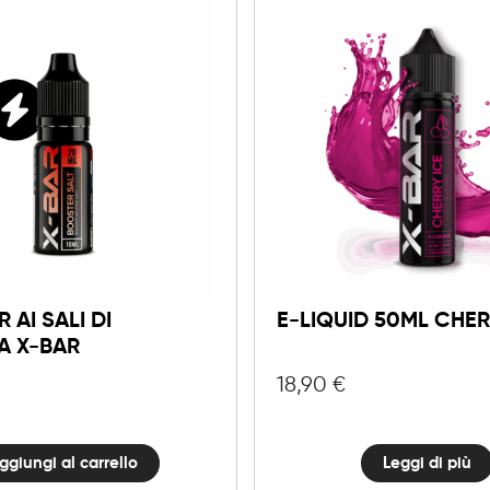
Booster
ai
Sali
di
Nicotina
 AI SALI DI
E-LIQUID 50ML CHER
X-
A X-BAR
Bar
18,90
€
quantità
ggiungi al carrello
Leggi di più