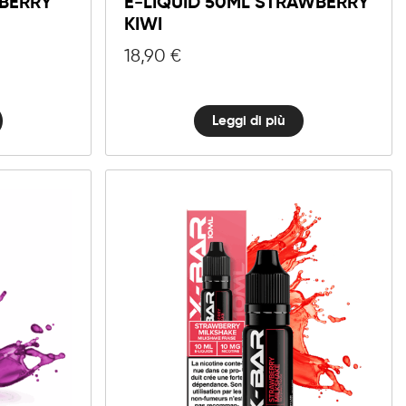
PBERRY
E-LIQUID 50ML STRAWBERRY
KIWI
18,90
€
Leggi di più