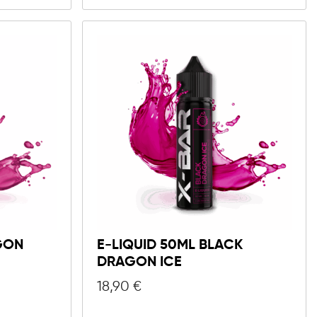
GON
E-LIQUID 50ML BLACK
DRAGON ICE
18,90
€