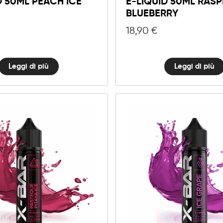
D 50ML PEACH ICE
E-LIQUID 50ML RAS
BLUEBERRY
18,90
€
Leggi di più
Leggi di più