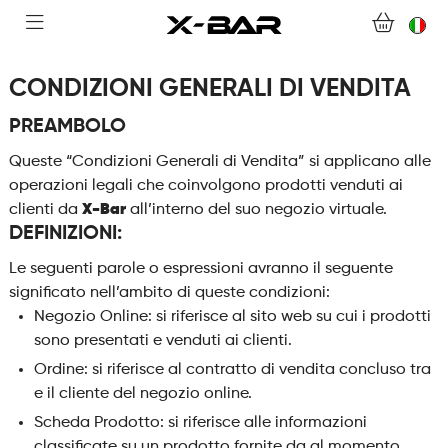
ABONNEMENTS
COLLECTIONS
CONDIZIONI GENERALI DI VENDITA
PREAMBOLO
CONTATTACI
Queste “Condizioni Generali di Vendita” si applicano alle
operazioni legali che coinvolgono prodotti venduti ai
DOMANDE FREQUENTI
clienti da
X-Bar
all’interno del suo negozio virtuale.
DEFINIZIONI:
DIVENTA UN GROSSISTA X-BAR
Le seguenti parole o espressioni avranno il seguente
significato nell’ambito di queste condizioni:
IL MIO ACCOUNT
Negozio Online: si riferisce al sito web su cui i prodotti
sono presentati e venduti ai clienti.
Ordine: si riferisce al contratto di vendita concluso tra
e il cliente del negozio online.
Scheda Prodotto: si riferisce alle informazioni
classificate su un prodotto fornite da al momento