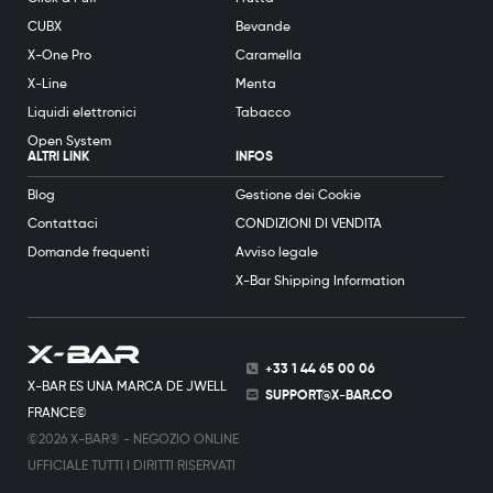
CUBX
Bevande
X-One Pro
Caramella
X-Line
Menta
Liquidi elettronici
Tabacco
Open System
ALTRI LINK
INFOS
Blog
Gestione dei Cookie
Contattaci
CONDIZIONI DI VENDITA
Domande frequenti
Avviso legale
X-Bar Shipping Information
+33 1 44 65 00 06
X-BAR ES UNA MARCA DE JWELL
SUPPORT@X-BAR.CO
FRANCE©
©2026 X-BAR® - NEGOZIO ONLINE
UFFICIALE TUTTI I DIRITTI RISERVATI