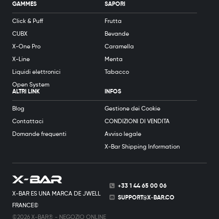
GAMMES
SAPORI
Click & Puff
Frutta
CUBX
Bevande
X-One Pro
Caramella
X-Line
Menta
Liquidi elettronici
Tabacco
Open System
ALTRI LINK
INFOS
Blog
Gestione dei Cookie
Contattaci
CONDIZIONI DI VENDITA
Domande frequenti
Avviso legale
X-Bar Shipping Information
+33 1 44 65 00 06
X-BAR ES UNA MARCA DE JWELL
SUPPORT@X-BAR.CO
FRANCE©
©2026 X-BAR® - NEGOZIO ONLINE