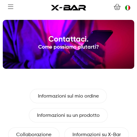
BENVENUTI SU X-BAR.CO
NEGOZIO
Contattaci.
Come possiamo aiutarti?
ABONNEMENTS
COLLECTIONS
CONTATTACI
Informazioni sul mio ordine
DOMANDE FREQUENTI
Informazioni su un prodotto
DIVENTA UN GROSSISTA X-BAR
IL MIO ACCOUNT
Collaborazione
Informazioni su X-Bar