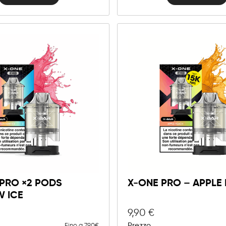
PRO ×2 PODS
X-ONE PRO – APPLE
W ICE
9,90
€
Prezzo
Fino a 7.90€