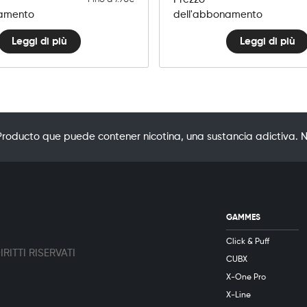
namento
dell'abbonamento
Leggi di più
Leggi di più
oducto que puede contener nicotina, una sustancia adictiva. N
GAMMES
Click & Puff
RITTI RISERVATI
CUBX
X-One Pro
X-Line