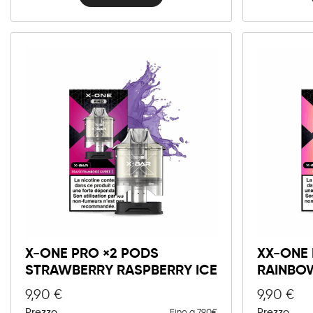
X-ONE PRO ×2 PODS
XX-ONE 
STRAWBERRY RASPBERRY ICE
RAINBO
9,90
€
9,90
€
Prezzo
Prezzo
Fino a 7.90€