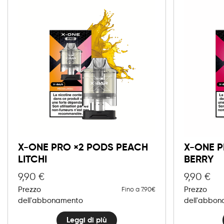
X-ONE PRO ×2 PODS PEACH
X-ONE P
LITCHI
BERRY
9,90
€
9,90
€
Prezzo
Prezzo
Fino a 7.90€
dell'abbonamento
dell'abbo
Leggi di più