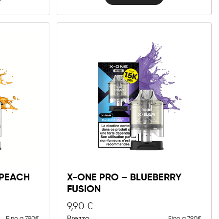
 PEACH
X-ONE PRO – BLUEBERRY
FUSION
9,90
€
Prezzo
Fino a 7.90€
Fino a 7.90€