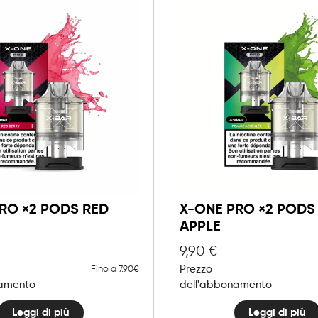
RO ×2 PODS RED
X-ONE PRO ×2 PODS
APPLE
9,90
€
Prezzo
Fino a 7.90€
namento
dell'abbonamento
Leggi di più
Leggi di più