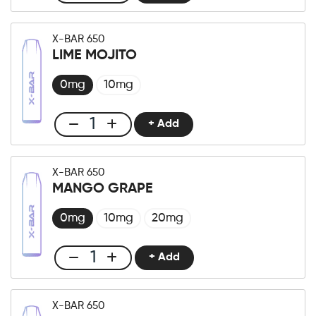
X-
Bar
X-BAR 650
650
LIME MOJITO
Raspberry
Soda
0mg
10mg
quantità
+ Add
Club
X-
Bar
X-BAR 650
650
MANGO GRAPE
Lime
Mojito
0mg
10mg
20mg
quantità
+ Add
Club
X-
Bar
X-BAR 650
650