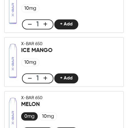
Tropical
Punch
10mg
quantità
+ Add
Club
X-
Bar
X-BAR 650
650
ICE MANGO
Lush
Ice
10mg
quantità
+ Add
Club
X-
Bar
X-BAR 650
650
MELON
Ice
Mango
0mg
10mg
quantità