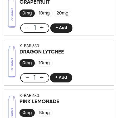
GRAPEFRUIT
Mango
Grape
0mg
10mg
20mg
quantità
+ Add
Club
X-
Bar
X-BAR 650
650
DRAGON LYTCHEE
Grapefruit
quantità
0mg
10mg
+ Add
Club
X-
Bar
X-BAR 650
650
PINK LEMONADE
Dragon
Lytchee
0mg
10mg