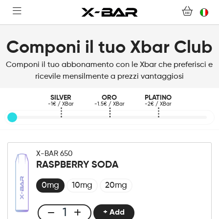
NEGOZIO
Componi il tuo Xbar Club
ABONNEMENTS
Componi il tuo abbonamento con le Xbar che preferisci e
COLLECTIONS
ricevile mensilmente a prezzi vantaggiosi
SILVER
ORO
PLATINO
CONTATTACI
-1€ / XBar
-1.5€ / XBar
-2€ / XBar
DOMANDE FREQUENTI
DIVENTA UN GROSSISTA X-BAR
X-BAR 650
RASPBERRY SODA
IL MIO ACCOUNT
0mg
10mg
20mg
+ Add
Club