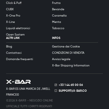
Click & Puff
Frutta
CUBX
Bevande
X-One Pro
Caramella
X-Line
Menta
Liquidi elettronici
Tabacco
Open System
ALTRI LINK
INFOS
Blog
Gestione dei Cookie
Contattaci
CONDIZIONI DI VENDITA
Domande frequenti
Avviso legale
X-Bar Shipping Information
+33 1 44 65 00 06
X-BAR ES UNA MARCA DE JWELL
SUPPORT@X-BAR.CO
FRANCE©
©2026 X-BAR® - NEGOZIO ONLINE
UFFICIALE TUTTI I DIRITTI RISERVATI