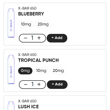
X-
Bar
X-BAR 650
650
BLUEBERRY
Extract
Tobacco
10mg
20mg
quantità
+ Add
Club
X-
Bar
X-BAR 650
650
TROPICAL PUNCH
Blueberry
quantità
0mg
10mg
20mg
+ Add
Club
X-
Bar
X-BAR 650
650
LUSH ICE