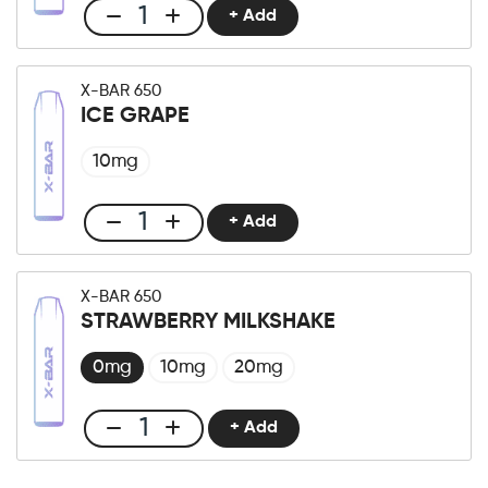
+ Add
Club
X-
Bar
X-BAR 650
650
ICE GRAPE
Melon
quantità
10mg
+ Add
Club
X-
Bar
X-BAR 650
650
STRAWBERRY MILKSHAKE
Ice
Grape
0mg
10mg
20mg
quantità
+ Add
Club
X-