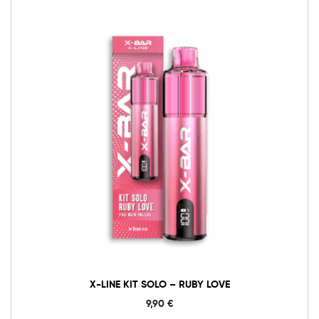
X-
Line
Kit
Solo
-
Ruby
Love
quantità
X-LINE KIT SOLO – RUBY LOVE
9,90
€