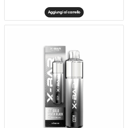
Aggiungi al carrello
X-
Line
Kit
Solo
-
Silver
Black
quantità