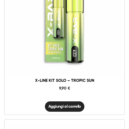
X-
Line
Kit
Solo
-
Tropic
Sun
quantità
X-LINE KIT SOLO – TROPIC SUN
9,90
€
Aggiungi al carrello