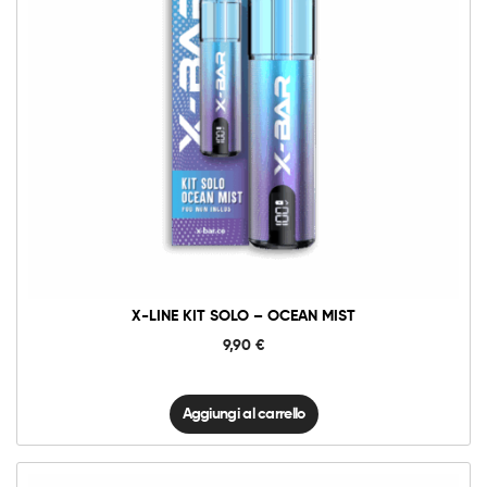
X-
Line
Kit
Solo
-
Ocean
Mist
quantità
X-LINE KIT SOLO – OCEAN MIST
9,90
€
Aggiungi al carrello