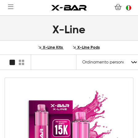
DOMANDE FREQUENTI
DIVENTA UN GROSSISTA X-BAR
X-Line
IL MIO ACCOUNT
X-Line Kits
X-Line Pods