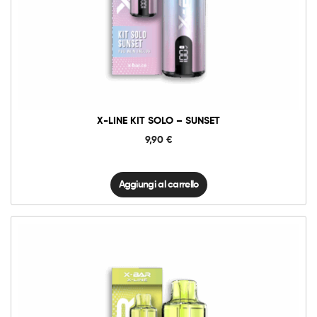
X-
Line
Kit
Solo
-
Sunset
quantità
X-LINE KIT SOLO – SUNSET
9,90
€
Aggiungi al carrello