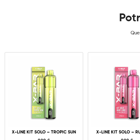
Potr
Ques
X-
X-
Line
Line
Kit
Kit
Solo
Solo
-
-
Tropic
Ruby
Sun
Love
quantità
quantit
X-LINE KIT SOLO – TROPIC SUN
X-LINE KIT SOLO – R