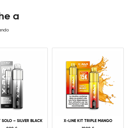
che a
zando
X-
Line
Kit
Solo
-
Silver
Black
quantità
T SOLO – SILVER BLACK
X-LINE KIT TRIPLE MANGO