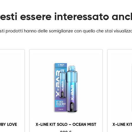
esti essere interessato an
ti prodotti hanno delle somiglianze con quello che stai visualiz
X-
Line
Kit
Solo
-
Ocean
Mist
à
quantità
UBY LOVE
X-LINE KIT SOLO – OCEAN MIST
X-LINE KI