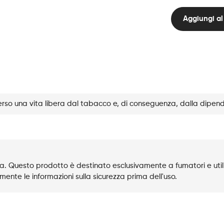
Line
Kit
Aggiungi al 
Solo
-
Sunset
quantità
rso una vita libera dal tabacco e, di conseguenza, dalla dipen
. Questo prodotto è destinato esclusivamente a fumatori e utili
mente le informazioni sulla sicurezza prima dell'uso.