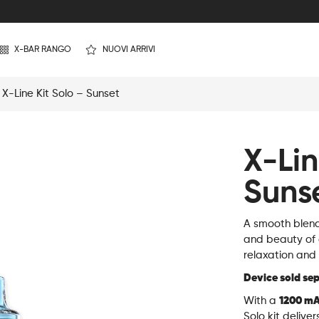
X-BAR RANGO
NUOVI ARRIVI
 X-Line Kit Solo – Sunset
X-Lin
Suns
A smooth blend
and beauty of 
relaxation and
Device sold se
With a
1200 m
Solo kit delive