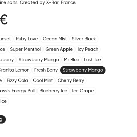
ine salts. Created by X-Bar, France.
 €
unset
Ruby Love
Ocean Mist
Silver Black
Ice
Super Menthol
Green Apple
Icy Peach
pberry
Strawberry Mango
Mr Blue
Lush Ice
ranita Lemon
Fresh Berry
Strawberry Mango
e
Fizzy Cola
Cool Mint
Cherry Berry
assis Energy Bull
Blueberry Ice
Ice Grape
Ice
g