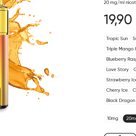
20 mg/ml nicot
19,90
Tropic Sun
S
Triple Mango 
Blueberry Ras
Love Story
G
Strawberry Ic
Cherry Ice
C
Black Dragon 
10mg
20m