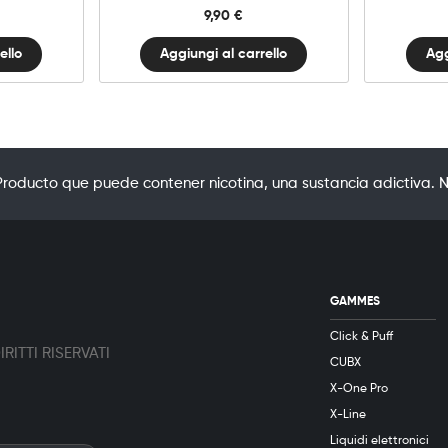
9,90
€
ello
Aggiungi al carrello
Agg
oducto que puede contener nicotina, una sustancia adictiva. N
GAMMES
Click & Puff
RITTI RISERVATI
CUBX
X-One Pro
X-Line
Liquidi elettronici