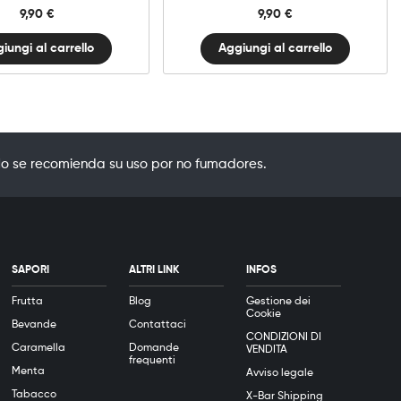
9,90
€
9,90
€
iungi al carrello
Aggiungi al carrello
o se recomienda su uso por no fumadores.
SAPORI
ALTRI LINK
INFOS
Frutta
Blog
Gestione dei
Cookie
Bevande
Contattaci
CONDIZIONI DI
Caramella
Domande
VENDITA
frequenti
Menta
Avviso legale
Tabacco
X-Bar Shipping