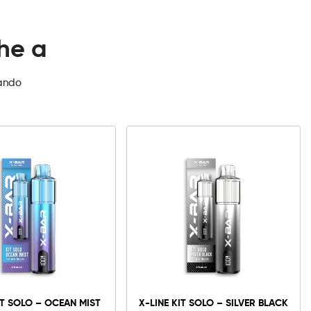
che a
zando
X-
X-
Line
Line
Kit
Kit
Solo
Solo
-
-
Ocean
Silver
Mist
Black
quantità
quantità
IT SOLO – OCEAN MIST
X-LINE KIT SOLO – SILVER BLACK