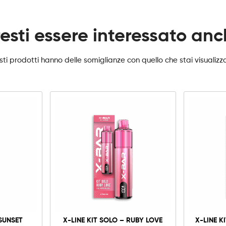
esti essere interessato an
ti prodotti hanno delle somiglianze con quello che stai visualiz
X-
Line
Kit
Solo
-
Ruby
à
Love
quantità
 SUNSET
X-LINE KIT SOLO – RUBY LOVE
X-LINE K