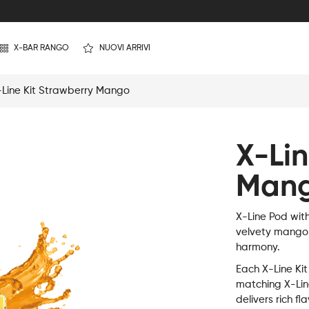
X-BAR RANGO
NUOVI ARRIVI
-Line Kit Strawberry Mango
X-Lin
Man
X-Line Pod wit
velvety mango m
harmony.
Each X-Line Kit
matching X-Lin
delivers rich fl