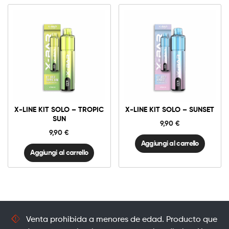
X-
X-
Line
Line
Kit
Kit
Solo
Solo
-
-
Tropic
Sunset
X-LINE KIT SOLO – TROPIC
X-LINE KIT SOLO – SUNSET
Sun
quantità
quantità
SUN
9,90
€
9,90
€
Aggiungi al carrello
Aggiungi al carrello
Venta prohibida a menores de edad. Producto que