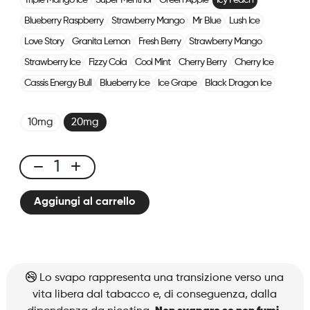
Triple Mango Ice
Super Menthol
Green Apple
Icy Peach
Blueberry Raspberry
Strawberry Mango
Mr Blue
Lush Ice
Love Story
Granita Lemon
Fresh Berry
Strawberry Mango
Strawberry Ice
Fizzy Cola
Cool Mint
Cherry Berry
Cherry Ice
Cassis Energy Bull
Blueberry Ice
Ice Grape
Black Dragon Ice
10mg
20mg
X-
Line
Aggiungi al carrello
Kit
Icy
Peach
quantità
Lo svapo rappresenta una transizione verso una
vita libera dal tabacco e, di conseguenza, dalla