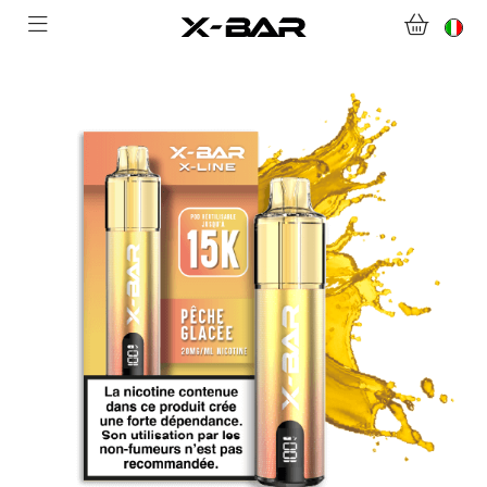
BENVENUTI SU X-BAR.CO
NEGOZIO
ABONNEMENTS
COLLECTIONS
CONTATTACI
DOMANDE FREQUENTI
DIVENTA UN GROSSISTA X-BAR
IL MIO ACCOUNT