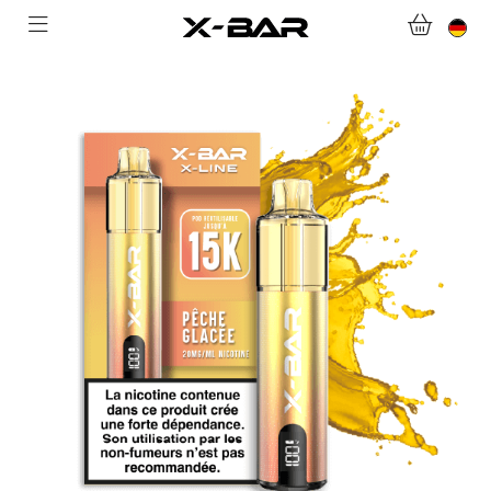
WILLKOMMEN BEI X-BAR.CO
WEBSHOP
ABONNEMENTS
COLLECTIONS
KONTAKTIERE UNS.
FAQ.
WERDEN SIE X-BAR-GROSSHÄNDLER
MEIN KONTO