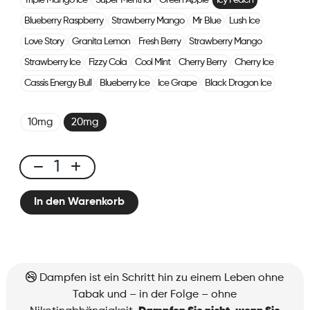
Triple Mango Ice
Super Menthol
Green Apple
Icy Peach
Blueberry Raspberry
Strawberry Mango
Mr Blue
Lush Ice
Love Story
Granita Lemon
Fresh Berry
Strawberry Mango
Strawberry Ice
Fizzy Cola
Cool Mint
Cherry Berry
Cherry Ice
Cassis Energy Bull
Blueberry Ice
Ice Grape
Black Dragon Ice
10mg
20mg
X-
Line
In den Warenkorb
Kit
Icy
Peach
Menge
Dampfen ist ein Schritt hin zu einem Leben ohne
Tabak und – in der Folge – ohne