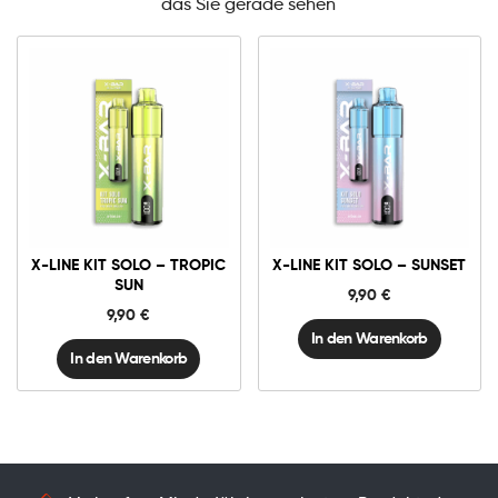
das Sie gerade sehen
X-
X-
Line
Line
Kit
Kit
Solo
Solo
-
-
Tropic
Sunset
X-LINE KIT SOLO – TROPIC
X-LINE KIT SOLO – SUNSET
Sun
Menge
Menge
SUN
9,90
€
9,90
€
In den Warenkorb
In den Warenkorb