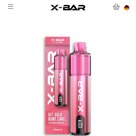
WILLKOMMEN BEI X-BAR.CO
WEBSHOP
ABONNEMENTS
COLLECTIONS
KONTAKTIERE UNS.
FAQ.
WERDEN SIE X-BAR-GROSSHÄNDLER
MEIN KONTO