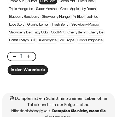
Tropic Sun
Sunset
Ruby Love
Ocean Mist
Silver Black
Triple Mango Ice
Super Menthol
Green Apple
Icy Peach
Blueberry Raspberry
Strawberry Mango
Mr Blue
Lush Ice
Love Story
Granita Lemon
Fresh Berry
Strawberry Mango
Strawberry Ice
Fizzy Cola
Cool Mint
Cherry Berry
Cherry Ice
Cassis Energy Bull
Blueberry Ice
Ice Grape
Black Dragon Ice
X-
Line
In den Warenkorb
Kit
Solo
-
Ruby
Love
Dampfen ist ein Schritt hin zu einem Leben ohne
Menge
Tabak und – in der Folge – ohne
Nikotinabhängigkeit.
Dampfen Sie nicht, wenn Sie