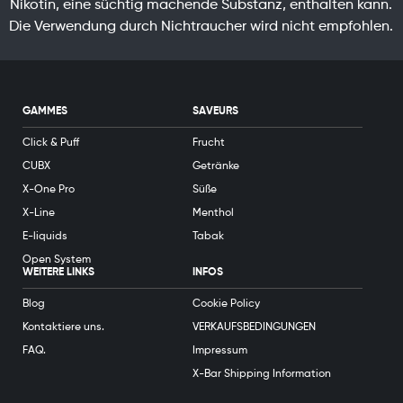
Nikotin, eine süchtig machende Substanz, enthalten kann.
Die Verwendung durch Nichtraucher wird nicht empfohlen.
GAMMES
SAVEURS
Click & Puff
Frucht
CUBX
Getränke
X-One Pro
Süße
X-Line
Menthol
E-liquids
Tabak
Open System
WEITERE LINKS
INFOS
Blog
Cookie Policy
Kontaktiere uns.
VERKAUFSBEDINGUNGEN
FAQ.
Impressum
X-Bar Shipping Information