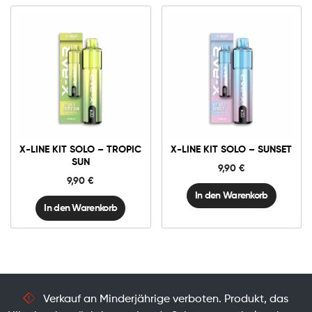
X-
X-
Line
Line
Kit
Kit
Solo
Solo
-
-
Tropic
Sunset
X-LINE KIT SOLO – TROPIC
X-LINE KIT SOLO – SUNSET
Sun
Menge
Menge
SUN
9,90
€
9,90
€
In den Warenkorb
In den Warenkorb
Verkauf an Minderjährige verboten. Produkt, das