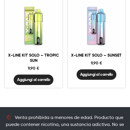
X-
X-
Line
Line
Kit
Kit
Solo
Solo
-
-
Tropic
Sunset
X-LINE KIT SOLO – TROPIC
X-LINE KIT SOLO – SUNSET
Sun
quantità
quantità
SUN
9,90
€
9,90
€
Aggiungi al carrello
Aggiungi al carrello
Venta prohibida a menores de edad. Producto que
puede contener nicotina, una sustancia adictiva. No se