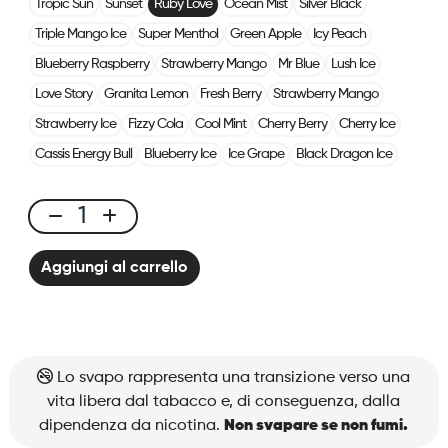
Tropic Sun
Sunset
Ruby Love
Ocean Mist
Silver Black
Triple Mango Ice
Super Menthol
Green Apple
Icy Peach
Blueberry Raspberry
Strawberry Mango
Mr Blue
Lush Ice
Love Story
Granita Lemon
Fresh Berry
Strawberry Mango
Strawberry Ice
Fizzy Cola
Cool Mint
Cherry Berry
Cherry Ice
Cassis Energy Bull
Blueberry Ice
Ice Grape
Black Dragon Ice
X-
Line
Aggiungi al carrello
Kit
Solo
-
Ruby
Love
Lo svapo rappresenta una transizione verso una
quantità
vita libera dal tabacco e, di conseguenza, dalla
dipendenza da nicotina.
Non svapare se non fumi.