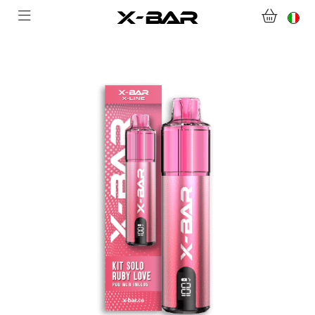
BENVENUTI SU X-BAR.CO
NEGOZIO
ABONNEMENTS
COLLECTIONS
CONTATTACI
DOMANDE FREQUENTI
DIVENTA UN GROSSISTA X-BAR
IL MIO ACCOUNT