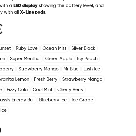
 with a
LED display
showing the battery level, and
ty with all
X-Line pods
.
€
unset
Ruby Love
Ocean Mist
Silver Black
Ice
Super Menthol
Green Apple
Icy Peach
pberry
Strawberry Mango
Mr Blue
Lush Ice
ranita Lemon
Fresh Berry
Strawberry Mango
e
Fizzy Cola
Cool Mint
Cherry Berry
assis Energy Bull
Blueberry Ice
Ice Grape
Ice