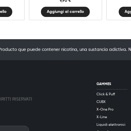
9,90
€
ello
Aggiungi al carrello
Agg
oducto que puede contener nicotina, una sustancia adictiva. N
GAMMES
Click & Puff
RITTI RISERVATI
CUBX
X-One Pro
X-Line
Liquidi elettronici