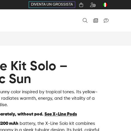
DIVENTA UN GROSSISTA
e Kit Solo –
c Sun
unny color inspired by tropical tones. Its yellow-
radiates warmth, energy, and the vitality of a
dise.
parately, without pod.
See X-Line Pods
1200 mAh
battery, the X-Line Solo kit combines
omy in a sleek tubular design. Its bold, colorful