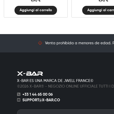
9,90
€
9,90
€
Aggiungi al carrello
Aggiungi al carr
Venta prohibida a menores de edad. Pr
X-BAR ES UNA MARCA DE JWELL FRANCE©
©2026 X-BAR® - NEGOZIO ONLINE UFFICIALE TUTTI I DI
+33 1 44 65 00 06
SUPPORT@X-BAR.CO