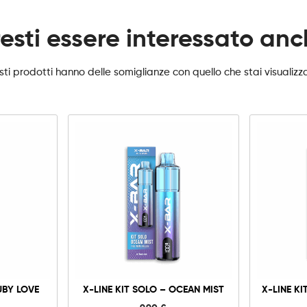
esti essere interessato an
ti prodotti hanno delle somiglianze con quello che stai visualiz
X-
Line
Kit
Solo
-
Ocean
Mist
à
quantità
UBY LOVE
X-LINE KIT SOLO – OCEAN MIST
X-LINE KI