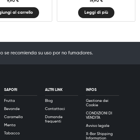
9,90
€
19,90
€
iungi al carrello
Leggi di più
o se recomienda su uso por no fumadores.
SAPORI
ALTRI LINK
INFOS
Frutta
Blog
Gestione dei
Cookie
Bevande
Contattaci
CONDIZIONI DI
Caramella
Domande
VENDITA
frequenti
Menta
Avviso legale
Tabacco
X-Bar Shipping
Information