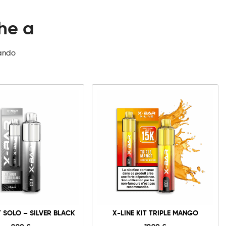
che a
zando
X-
Line
Kit
Solo
-
Silver
Black
quantità
T SOLO – SILVER BLACK
X-LINE KIT TRIPLE MANGO