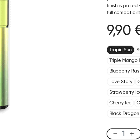
finish is paired
full compatibili
9,90 
Tropic Sun
S
Triple Mango 
Blueberry Ras
Love Story
G
Strawberry Ic
Cherry Ice
C
Black Dragon 
X-