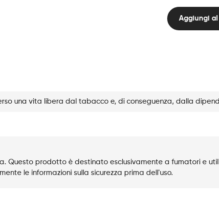
Line
Kit
Aggiungi al 
Solo
-
Tropic
Sun
quantità
rso una vita libera dal tabacco e, di conseguenza, dalla dipen
. Questo prodotto è destinato esclusivamente a fumatori e utili
mente le informazioni sulla sicurezza prima dell'uso.