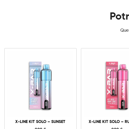
Potr
Ques
X-
X-
Line
Line
Kit
Kit
Solo
Solo
-
-
Sunset
Ruby
quantità
Love
quantit
X-LINE KIT SOLO – SUNSET
X-LINE KIT SOLO – R