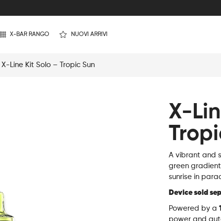
X-BAR RANGO
NUOVI ARRIVI
 X-Line Kit Solo – Tropic Sun
X-Lin
Tropi
A vibrant and s
green gradient 
sunrise in para
Device sold se
Powered by a
power and auton