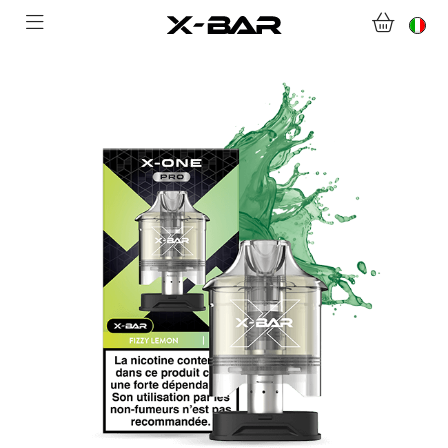
BENVENUTI SU X-BAR.CO
NEGOZIO
ABONNEMENTS
COLLECTIONS
CONTATTACI
DOMANDE FREQUENTI
DIVENTA UN GROSSISTA X-BAR
IL MIO ACCOUNT