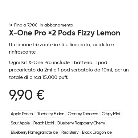
Fino a 7.90€ in abbonamento
X-One Pro ×2 Pods Fizzy Lemon
Un limone frizzante in stile limonata, acidulo e
rinfrescante.
Ogni Kit X-One Pro include 1 batteria, 1 pod
precaricato da 2ml e 1 pod serbatoio da 10ml, per un
totale di circa 15.000 puff.
9,90 €
Apple Peach
Blueberry Fusion
Creamy Tobacco
Crispy Mint
Sour Apple
Peach Litchi
Blueberry Raspberry Cherry
Blueberry Pomegranate Ice
Red Berry
Black Dragon Ice