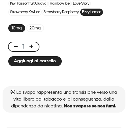
Kiwi Passionfruit Guava
Rainbow Ice
Love Story
Strawberry Kiwi Ice
Strawberry Raspberry
Fizzy Lemon
10mg
20mg
X-
One
Aggiungi al carrello
Pro
×2
Pods
Fizzy
Lemon
Lo svapo rappresenta una transizione verso una
quantità
vita libera dal tabacco e, di conseguenza, dalla
dipendenza da nicotina.
Non svapare se non fumi.