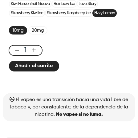
Kiwi Passionfruit Guava
Rainbow Ice
Love Story
Strawberry Kiwi Ice
Strawberry Raspberry Ice
Fizzy Lemon
10mg
20mg
X-
One
Añadir al carrito
Pro
×2
Pods
Fizzy
Lemon
El vapeo es una transición hacia una vida libre de
cantidad
tabaco y, por consiguiente, de la dependencia de la
nicotina.
No vapee si no fuma.