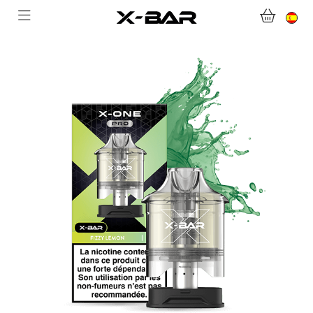
BIENVENIDO A X-BAR.CO
TIENDA ONLINE
ABONNEMENTS
COLLECTIONS
CONTACTA CON NOSOTROS
PREGUNTAS MÁS FRECUENTES
CONVIÉRTASE EN UN MAYORISTA DE X-BAR
MI CUENTA