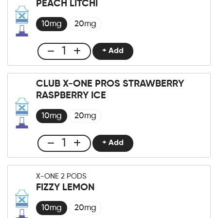
PEACH LITCHI
×2
Pod
10mg
20mg
Sour
Apple
+ Add
Club
cantidad
X-
One
CLUB X-ONE PROS STRAWBERRY
Pro
RASPBERRY ICE
×2
Pod
10mg
20mg
Peach
Litchi
+ Add
Club
cantidad
X-
One
X-ONE 2 PODS
Pro
FIZZY LEMON
×2
Pods
10mg
20mg