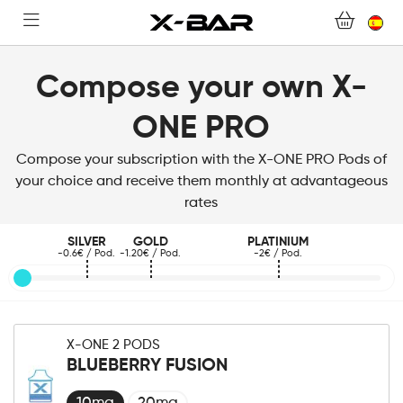
TIENDA ONLINE
ABONNEMENTS
Compose your own X-
ONE PRO
COLLECTIONS
Compose your subscription with the X-ONE PRO Pods of
CONTACTA CON NOSOTROS
your choice and receive them monthly at advantageous
rates
PREGUNTAS MÁS FRECUENTES
SILVER
GOLD
PLATINIUM
-0.6€ / Pod.
-1.20€ / Pod.
-2€ / Pod.
CONVIÉRTASE EN UN MAYORISTA DE X-BAR
MI CUENTA
X-ONE 2 PODS
BLUEBERRY FUSION