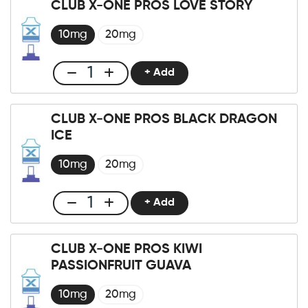
CLUB X-ONE PROS LOVE STORY
Pro
×2
10mg
20mg
Pods
Strawberry
+ Add
Club
Kiwi
X-
Ice
One
cantidad
CLUB X-ONE PROS BLACK DRAGON
Pro
ICE
×2
Pods
10mg
20mg
Love
Story
+ Add
Club
cantidad
X-
One
CLUB X-ONE PROS KIWI
Pro
PASSIONFRUIT GUAVA
×2
Pods
10mg
20mg