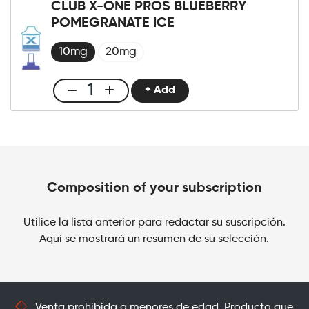
One
CLUB X-ONE PROS BLUEBERRY
Pro
POMEGRANATE ICE
×2
Pods
10mg
20mg
Blueberry
Raspberry
+ Add
Club
Cherry
X-
cantidad
One
Pro
×2
Pods
Composition of your subscription
Blueberry
Pomegranate
Utilice la lista anterior para redactar su suscripción.
Ice
Aquí se mostrará un resumen de su selección.
cantidad
Venta prohibida a menores de edad. Producto que