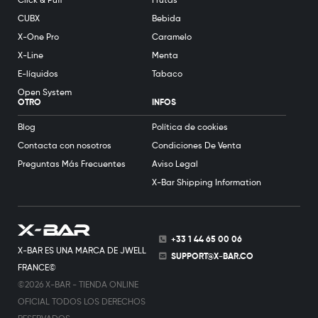
Click & Puff
Frutas
CUBX
Bebida
X-One Pro
Caramelo
X-Line
Menta
E-líquidos
Tabaco
Open System
OTRO
INFOS
Blog
Política de cookies
Contacta con nosotros
Condiciones De Venta
Preguntas Más Frecuentes
Aviso Legal
X-Bar Shipping Information
+33 1 44 65 00 06
X-BAR ES UNA MARCA DE JWELL
SUPPORT@X-BAR.CO
FRANCE©
©2026 X-BAR - TIENDA ONLINE
OFICIAL TODOS LOS DERECHOS