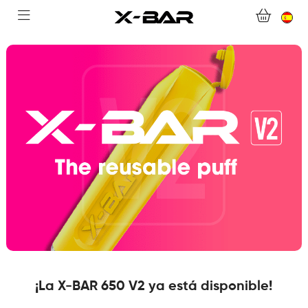
BIENVENIDO A X-BAR.CO
TIENDA ONLINE
ABONNEMENTS
COLLECTIONS
CONTACTA CON NOSOTROS
PREGUNTAS MÁS FRECUENTES
CONVIÉRTASE EN UN MAYORISTA DE X-BAR
MI CUENTA
¡La X-BAR 650 V2 ya está disponible!