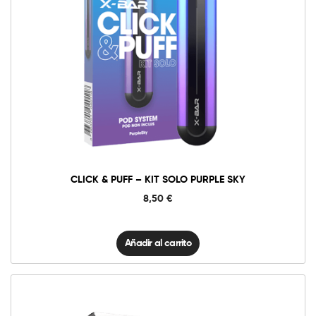
Click
&
Puff
-
Kit
Solo
Purple
Sky
cantidad
CLICK & PUFF – KIT SOLO PURPLE SKY
8,50
€
Añadir al carrito