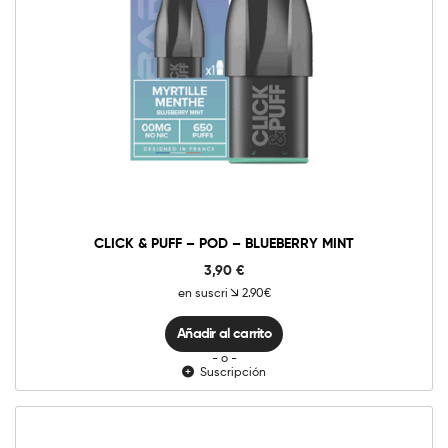
0mg
10mg
20mg
Click
&
Puff
-
Añadir al carrito
Pod
-
Blueberry
Mint
cantidad
CLICK & PUFF – POD – BLUEBERRY MINT
3,90
€
en suscri
2.90€
Añadir al carrito
- o -
Suscripción