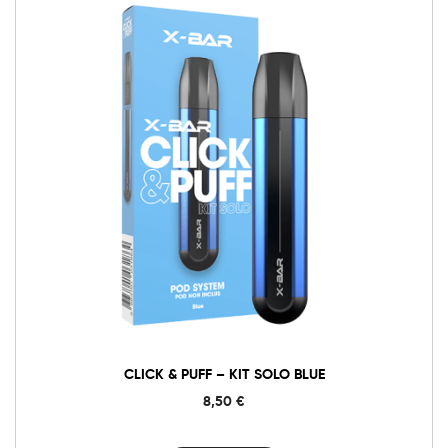
Click
&
Puff
-
Kit
Solo
Blue
cantidad
CLICK & PUFF – KIT SOLO BLUE
8,50
€