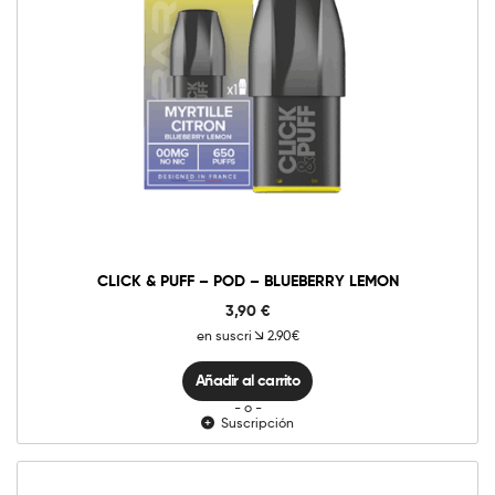
0mg
10mg
20mg
Click
&
Puff
-
Añadir al carrito
Pod
-
Blueberry
Lemon
cantidad
CLICK & PUFF – POD – BLUEBERRY LEMON
3,90
€
en suscri
2.90€
Añadir al carrito
- o -
Suscripción