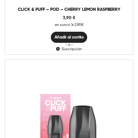
cantidad
CLICK & PUFF – POD – CHERRY LEMON RASPBERRY
3,90
€
en suscri
2.90€
Añadir al carrito
- o -
Suscripción