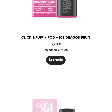
CLICK & PUFF – POD – ICE DRAGON FRUIT
3,90
€
en suscri
2.90€
Leer más