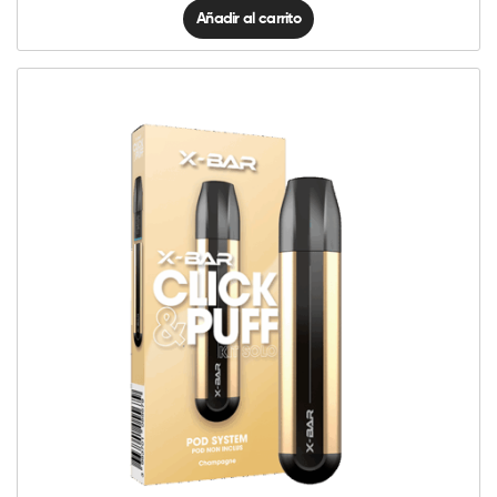
Añadir al carrito
Click
&
Puff
-
Kit
Solo
Champagne
cantidad