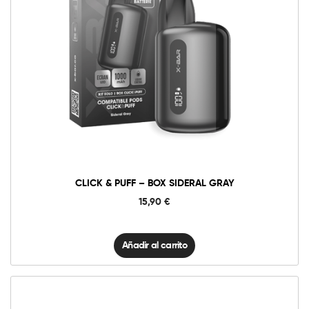
Click
&
Puff
–
Box
Sideral
gray
cantidad
CLICK & PUFF – BOX SIDERAL GRAY
15,90
€
Añadir al carrito