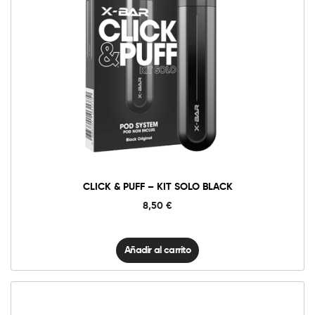
Click
&
Puff
-
Kit
Solo
Black
cantidad
CLICK & PUFF – KIT SOLO BLACK
8,50
€
Añadir al carrito