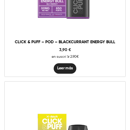
CLICK & PUFF – POD – BLACKCURRANT ENERGY BULL
3,90
€
en suscri
2.90€
Leer más