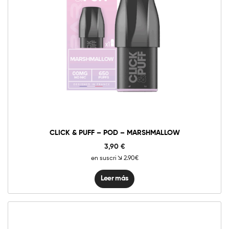
CLICK & PUFF – POD – MARSHMALLOW
3,90
€
en suscri
2.90€
Leer más