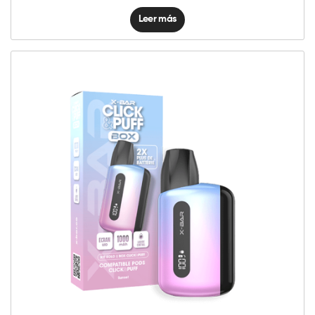
Leer más
Click
&
Puff
–
Box
Sunset
cantidad