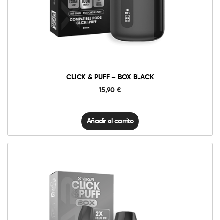
Puff
–
Box
Black
cantidad
CLICK & PUFF – BOX BLACK
15,90
€
Añadir al carrito