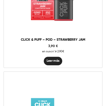
CLICK & PUFF – POD – STRAWBERRY JAM
3,90
€
en suscri
2.90€
Leer más