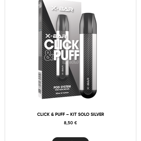
Click
&
Puff
-
Kit
Solo
Silver
cantidad
CLICK & PUFF – KIT SOLO SILVER
8,50
€