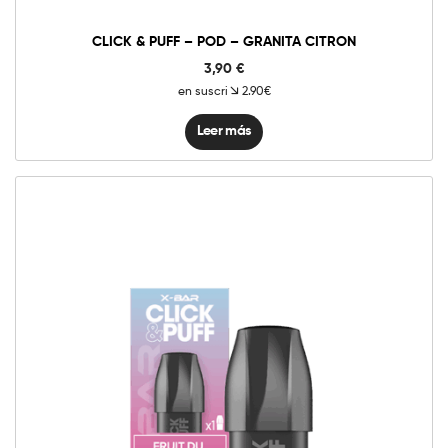
CLICK & PUFF – POD – GRANITA CITRON
3,90
€
en suscri
2.90€
Leer más