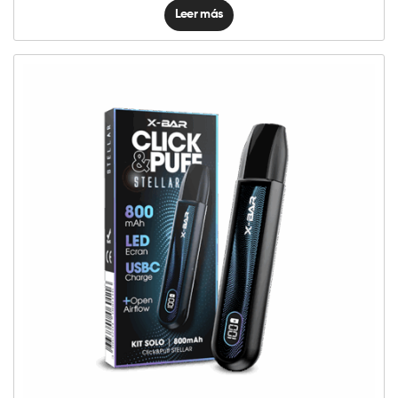
Leer más
Click
&
Puff
-
Kit
Solo
STELLAR
cantidad