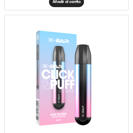
Añadir al carrito
Click
&
Puff
-
Kit
Solo
Sunset
cantidad