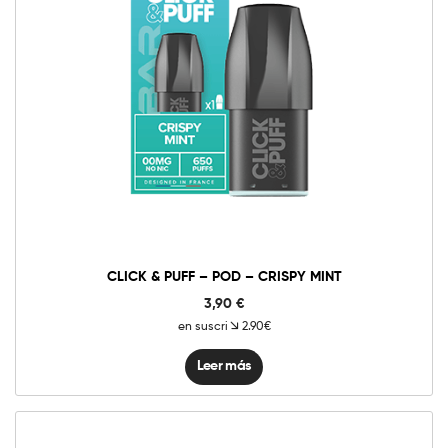
CLICK & PUFF – POD – CRISPY MINT
3,90
€
en suscri
2.90€
Leer más