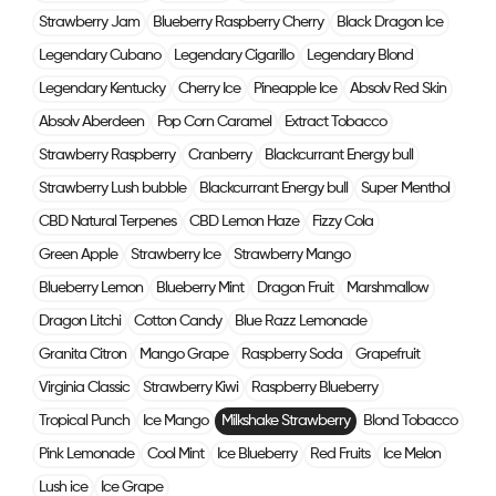
Strawberry Jam
Blueberry Raspberry Cherry
Black Dragon Ice
Legendary Cubano
Legendary Cigarillo
Legendary Blond
Legendary Kentucky
Cherry Ice
Pineapple Ice
Absolv Red Skin
Absolv Aberdeen
Pop Corn Caramel
Extract Tobacco
Strawberry Raspberry
Cranberry
Blackcurrant Energy bull
Strawberry Lush bubble
Blackcurrant Energy bull
Super Menthol
CBD Natural Terpenes
CBD Lemon Haze
Fizzy Cola
Green Apple
Strawberry Ice
Strawberry Mango
Blueberry Lemon
Blueberry Mint
Dragon Fruit
Marshmallow
Dragon Litchi
Cotton Candy
Blue Razz Lemonade
Granita Citron
Mango Grape
Raspberry Soda
Grapefruit
Virginia Classic
Strawberry Kiwi
Raspberry Blueberry
Tropical Punch
Ice Mango
Milkshake Strawberry
Blond Tobacco
Pink Lemonade
Cool Mint
Ice Blueberry
Red Fruits
Ice Melon
Lush ice
Ice Grape