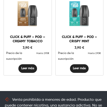
CLICK & PUFF – POD –
CLICK & PUFF – POD –
CREAMY TOBACCO
CRISPY MINT
3,90
€
3,90
€
Precio de la
Precio de la
Hasta 2.90€
Hasta 2.90€
suscripción
suscripción
Leer más
Leer más
Venta prohibida a menores de edad. Producto que
puede contener nicotina, una sustancia adictiva. No se