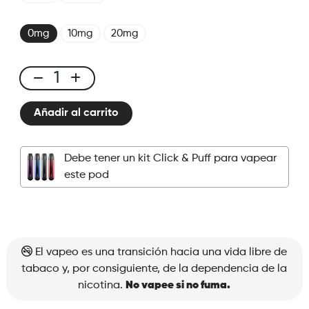
0mg
10mg
20mg
Click
&
Añadir al carrito
Puff
-
Pod
Debe tener un kit Click & Puff para vapear
-
este pod
Milkshake
Strawberry
cantidad
El vapeo es una transición hacia una vida libre de
tabaco y, por consiguiente, de la dependencia de la
nicotina.
No vapee si no fuma.