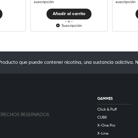
suscripción
suscripción
Añadir al carrito
- o -
Suscripción
oducto que puede contener nicotina, una sustancia adictiva. N
GAMMES
Click & Puff
 DERECHOS RESERVADOS
CUBX
X-One Pro
X-Line