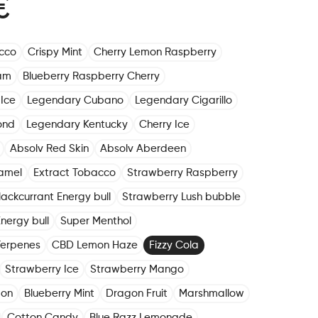
€
cco
Crispy Mint
Cherry Lemon Raspberry
am
Blueberry Raspberry Cherry
Ice
Legendary Cubano
Legendary Cigarillo
ond
Legendary Kentucky
Cherry Ice
Absolv Red Skin
Absolv Aberdeen
amel
Extract Tobacco
Strawberry Raspberry
lackcurrant Energy bull
Strawberry Lush bubble
nergy bull
Super Menthol
Terpenes
CBD Lemon Haze
Fizzy Cola
Strawberry Ice
Strawberry Mango
mon
Blueberry Mint
Dragon Fruit
Marshmallow
Cotton Candy
Blue Razz Lemonade