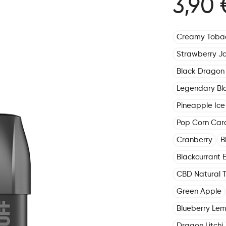
3,90 
Creamy Toba
Strawberry J
Black Dragon 
Legendary Bl
Pineapple Ice
Pop Corn Car
Cranberry
B
Blackcurrant E
CBD Natural 
Green Apple
Blueberry Le
Dragon Litchi