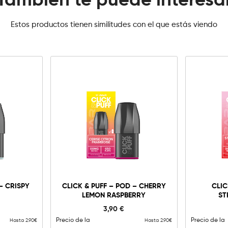
También te puede interesa
Estos productos tienen similitudes con el que estás viendo
0mg
10mg
20mg
Click
&
Puff
-
Añadir al carrito
– CRISPY
CLICK & PUFF – POD – CHERRY
CLIC
Pod
LEMON RASPBERRY
ST
-
Cherry
3,90
€
Lemon
Raspberry
Precio de la
Precio de la
Hasta 2.90€
Hasta 2.90€
cantidad