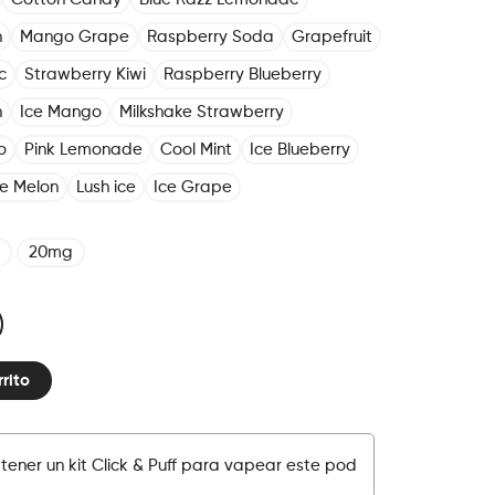
n
Mango Grape
Raspberry Soda
Grapefruit
c
Strawberry Kiwi
Raspberry Blueberry
h
Ice Mango
Milkshake Strawberry
o
Pink Lemonade
Cool Mint
Ice Blueberry
ce Melon
Lush ice
Ice Grape
20mg
rrito
tener un kit Click & Puff para vapear este pod