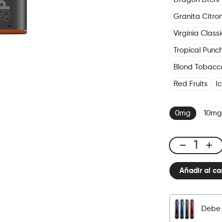
Granita Citro
Virginia Classi
Tropical Punc
Blond Tobacc
Red Fruits
I
0mg
10mg
Click
&
Añadir al ca
Puff
-
Pod
-
Debe 
Fizzy