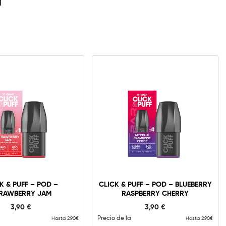
r
K & PUFF – POD –
CLICK & PUFF – POD – BLUEBERRY
RAWBERRY JAM
RASPBERRY CHERRY
3,90
€
3,90
€
Precio de la
Hasta 2.90€
Hasta 2.90€