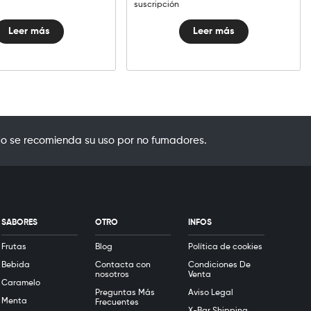
suscripción
Leer más
Leer más
o se recomienda su uso por no fumadores.
SABORES
OTRO
INFOS
Frutas
Blog
Política de cookies
Bebida
Contacta con
Condiciones De
nosotros
Venta
Caramelo
Preguntas Más
Aviso Legal
Menta
Frecuentes
X-Bar Shipping