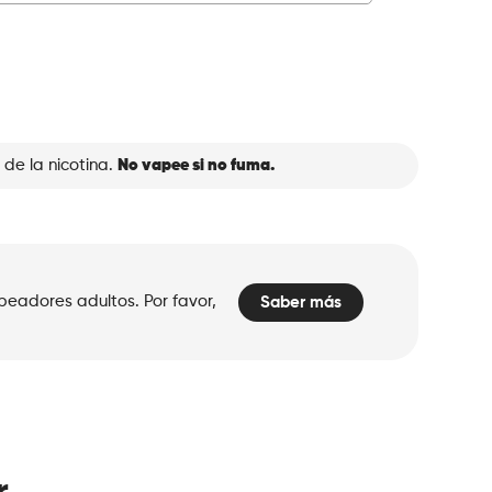
 de la nicotina.
No vapee si no fuma.
peadores adultos. Por favor,
Saber más