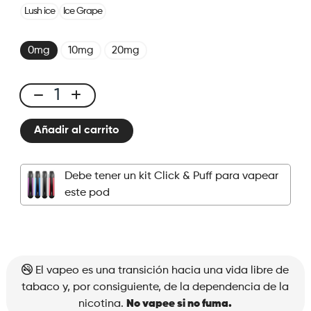
Lush ice
Ice Grape
0mg
10mg
20mg
Click
&
Añadir al carrito
Puff
-
Pod
Debe tener un kit Click & Puff para vapear
-
este pod
Strawberry
Mango
cantidad
El vapeo es una transición hacia una vida libre de
tabaco y, por consiguiente, de la dependencia de la
nicotina.
No vapee si no fuma.