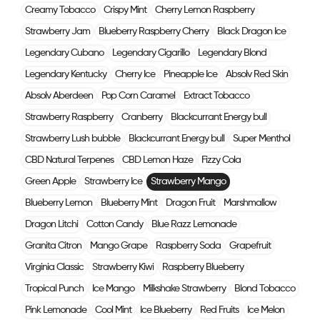
Creamy Tobacco
Crispy Mint
Cherry Lemon Raspberry
Strawberry Jam
Blueberry Raspberry Cherry
Black Dragon Ice
Legendary Cubano
Legendary Cigarillo
Legendary Blond
Legendary Kentucky
Cherry Ice
Pineapple Ice
Absolv Red Skin
Absolv Aberdeen
Pop Corn Caramel
Extract Tobacco
Strawberry Raspberry
Cranberry
Blackcurrant Energy bull
Strawberry Lush bubble
Blackcurrant Energy bull
Super Menthol
CBD Natural Terpenes
CBD Lemon Haze
Fizzy Cola
Green Apple
Strawberry Ice
Strawberry Mango
Blueberry Lemon
Blueberry Mint
Dragon Fruit
Marshmallow
Dragon Litchi
Cotton Candy
Blue Razz Lemonade
Granita Citron
Mango Grape
Raspberry Soda
Grapefruit
Virginia Classic
Strawberry Kiwi
Raspberry Blueberry
Tropical Punch
Ice Mango
Milkshake Strawberry
Blond Tobacco
Pink Lemonade
Cool Mint
Ice Blueberry
Red Fruits
Ice Melon