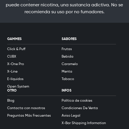
puede contener nicotina, una sustancia adictiva. No se
recomienda su uso por no fumadores.
GAMMES
SABORES
Click & Puff
Frutas
CUBX
Bebida
X-One Pro
Caramelo
X-Line
Menta
E-líquidos
Tabaco
Open System
OTRO
INFOS
Blog
Política de cookies
Contacta con nosotros
Condiciones De Venta
Preguntas Más Frecuentes
Aviso Legal
X-Bar Shipping Information