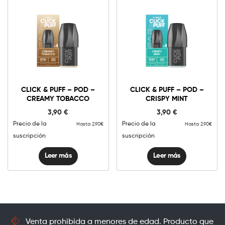
CLICK & PUFF – POD –
CLICK & PUFF – POD –
CREAMY TOBACCO
CRISPY MINT
3,90
€
3,90
€
Precio de la
Precio de la
Hasta 2.90€
Hasta 2.90€
suscripción
suscripción
Leer más
Leer más
Venta prohibida a menores de edad. Producto que