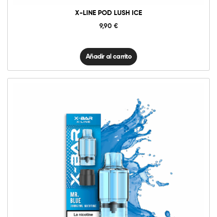
X-LINE POD LUSH ICE
9,90
€
Añadir al carrito
10mg
20mg
X-
Line