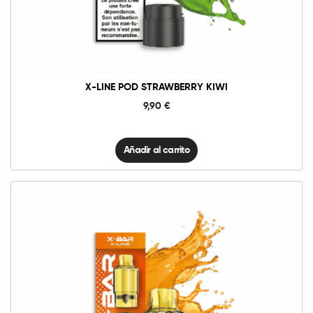
Strawberry
Añadir al carrito
Kiwi
cantidad
X-LINE POD STRAWBERRY KIWI
9,90
€
Añadir al carrito