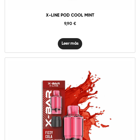
X-LINE POD COOL MINT
9,90
€
Leer más
10mg
20mg