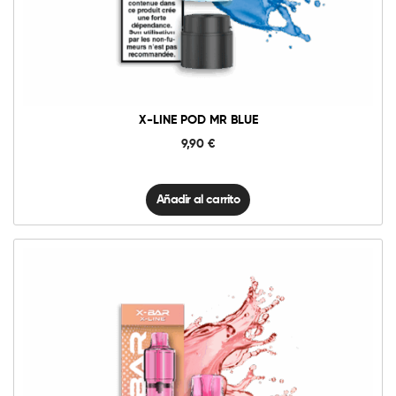
Pod
Mr
Añadir al carrito
Blue
cantidad
X-LINE POD MR BLUE
9,90
€
Añadir al carrito