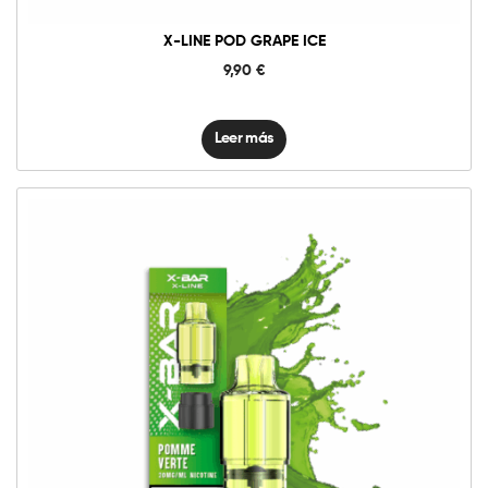
X-LINE POD GRAPE ICE
9,90
€
Leer más
10mg
20mg
X-