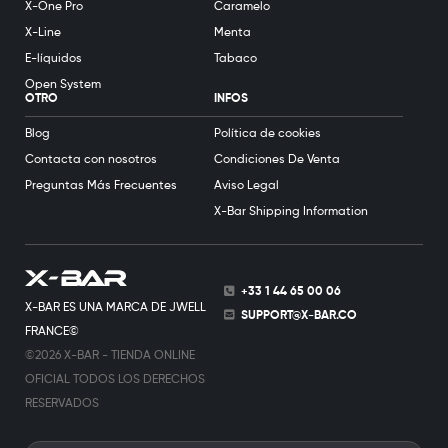
X-One Pro
Caramelo
X-Line
Menta
E-líquidos
Tabaco
Open System
OTRO
INFOS
Blog
Política de cookies
Contacta con nosotros
Condiciones De Venta
Preguntas Más Frecuentes
Aviso Legal
X-Bar Shipping Information
+33 1 44 65 00 06
X-BAR ES UNA MARCA DE JWELL
SUPPORT@X-BAR.CO
FRANCE©
©2026 X-BAR - TIENDA ONLINE
OFICIAL TODOS LOS DERECHOS
RESERVADOS