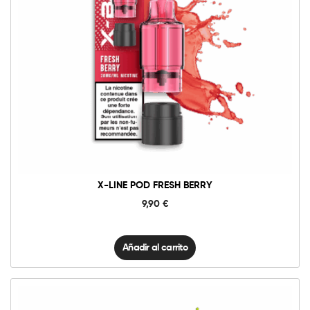
10mg
20mg
X-
Line
Pod
Fresh
Añadir al carrito
Berry
cantidad
X-LINE POD FRESH BERRY
9,90
€
Añadir al carrito