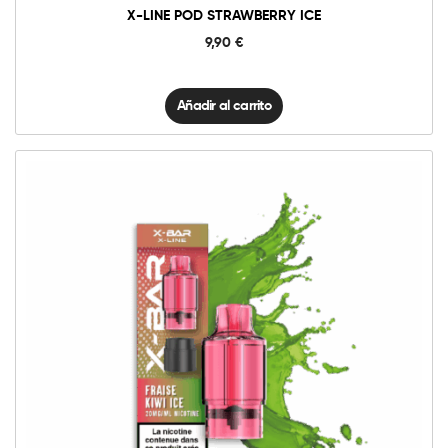
X-LINE POD STRAWBERRY ICE
9,90
€
Añadir al carrito
10mg
20mg
X-
Line
Pod