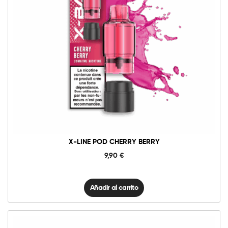
10mg
20mg
X-
Line
Pod
Cherry
Añadir al carrito
Berry
cantidad
X-LINE POD CHERRY BERRY
9,90
€
Añadir al carrito