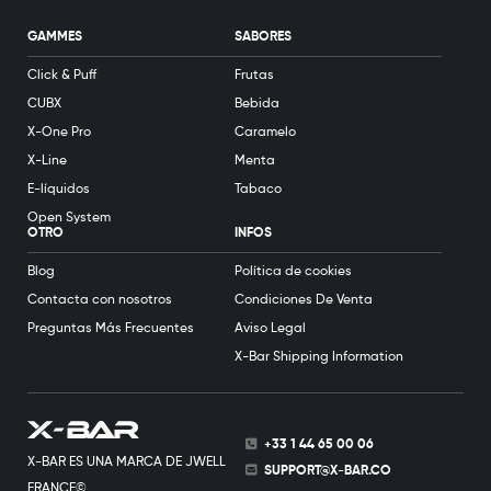
GAMMES
SABORES
Click & Puff
Frutas
CUBX
Bebida
X-One Pro
Caramelo
X-Line
Menta
E-líquidos
Tabaco
Open System
OTRO
INFOS
Blog
Política de cookies
Contacta con nosotros
Condiciones De Venta
Preguntas Más Frecuentes
Aviso Legal
X-Bar Shipping Information
+33 1 44 65 00 06
X-BAR ES UNA MARCA DE JWELL
SUPPORT@X-BAR.CO
FRANCE©