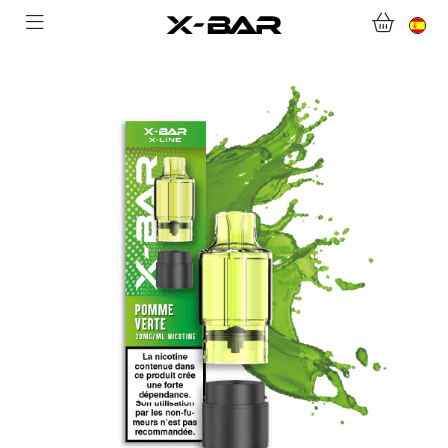
BIENVENIDO A X-BAR.CO
TIENDA ONLINE
ABONNEMENTS
COLLECTIONS
CONTACTA CON NOSOTROS
PREGUNTAS MÁS FRECUENTES
CONVIÉRTASE EN UN MAYORISTA DE X-BAR
MI CUENTA