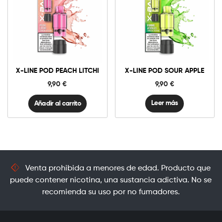
10mg
20mg
X-
Line
Pod
Peach
Añadir al carrito
Litchi
X-LINE POD PEACH LITCHI
X-LINE POD SOUR APPLE
cantidad
9,90
€
9,90
€
Leer más
Añadir al carrito
Venta prohibida a menores de edad. Producto que
puede contener nicotina, una sustancia adictiva. No se
recomienda su uso por no fumadores.