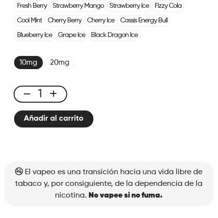
Fresh Berry
Strawberry Mango
Strawberry Ice
Fizzy Cola
Cool Mint
Cherry Berry
Cherry Ice
Cassis Energy Bull
Blueberry Ice
Grape Ice
Black Dragon Ice
10mg
20mg
X-
Line
Añadir al carrito
Pod
Green
Apple
cantidad
El vapeo es una transición hacia una vida libre de
tabaco y, por consiguiente, de la dependencia de la
nicotina.
No vapee si no fuma.