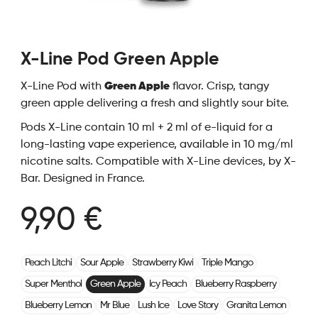
X-Line Pod Green Apple
X-Line Pod with
Green Apple
flavor. Crisp, tangy
green apple delivering a fresh and slightly sour bite.
Pods X-Line contain 10 ml + 2 ml of e-liquid for a
long-lasting vape experience, available in 10 mg/ml
nicotine salts. Compatible with X-Line devices, by X-
Bar. Designed in France.
9,90 €
Peach Litchi
Sour Apple
Strawberry Kiwi
Triple Mango
Super Menthol
Green Apple
Icy Peach
Blueberry Raspberry
Blueberry Lemon
Mr Blue
Lush Ice
Love Story
Granita Lemon