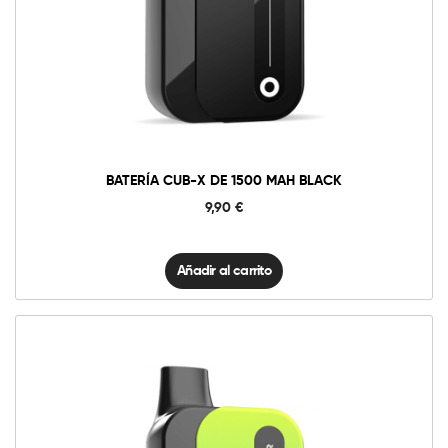
Batería
CUB-
X
de
Añadir al carrito
1500
mAh
Black
cantidad
BATERÍA CUB-X DE 1500 MAH BLACK
9,90
€
Añadir al carrito