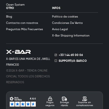
Open System
OTRO
INFOS
Blog
Política de cookies
Contacta con nosotros
Condiciones De Venta
Preguntas Más Frecuentes
Aviso Legal
X-Bar Shipping Information
+33 1 44 65 00 06
X-BAR ES UNA MARCA DE JWELL
SUPPORT@X-BAR.CO
FRANCE©
©2026 X-BAR - TIENDA ONLINE
OFICIAL TODOS LOS DERECHOS
RESERVADOS
Pagos
Entrega
Soporte sin
seguros
rápida
complicaciones