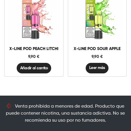
10mg
20mg
X-
Line
Pod
Peach
Añadir al carrito
Litchi
X-LINE POD PEACH LITCHI
X-LINE POD SOUR APPLE
cantidad
9,90
€
9,90
€
Leer más
Añadir al carrito
Venta prohibida a menores de edad. Producto que
puede contener nicotina, una sustancia adictiva. No se
recomienda su uso por no fumadores.