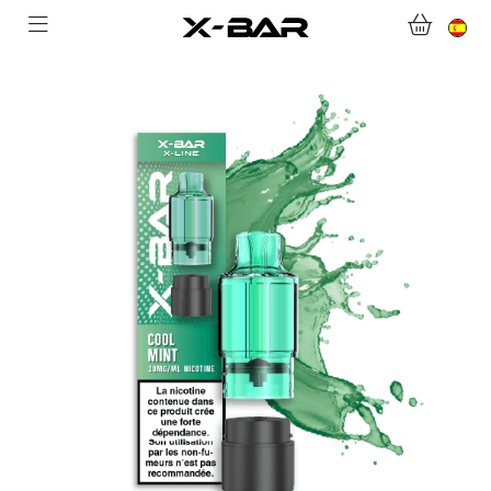
BIENVENIDO A X-BAR.CO
TIENDA ONLINE
ABONNEMENTS
COLLECTIONS
CONTACTA CON NOSOTROS
PREGUNTAS MÁS FRECUENTES
CONVIÉRTASE EN UN MAYORISTA DE X-BAR
MI CUENTA