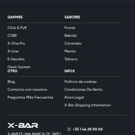
GAMMES
SABORES
Click & Puff
Frutas
CUBX
Bebida
X-One Pro
Caramelo
X-Line
Menta
E-líquidos
Tabaco
Open System
OTRO
INFOS
Blog
Política de cookies
Contacta con nosotros
Condiciones De Venta
Preguntas Más Frecuentes
Aviso Legal
X-Bar Shipping Information
+33 1 44 65 00 06
X-BAR ES UNA MARCA DE JWELL