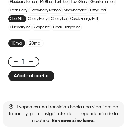
Blueberry Lemon
Mr Blue
Lush Ice
Love Story
Granita Lemon
Fresh Berry
Strawberry Mango
Strawberry Ice
Fizzy Cola
Cool Mint
Cherry Berry
Cherry Ice
Cassis Energy Bull
Blueberry Ice
Grape Ice
Black Dragon Ice
10mg
20mg
X-
Line
Añadir al carrito
Pod
Cool
Mint
cantidad
El vapeo es una transición hacia una vida libre de
tabaco y, por consiguiente, de la dependencia de la
nicotina.
No vapee si no fuma.