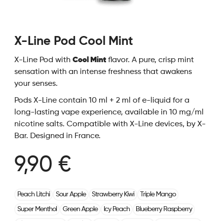
X-Line Pod Cool Mint
X-Line Pod with
Cool Mint
flavor. A pure, crisp mint
sensation with an intense freshness that awakens
your senses.
Pods X-Line contain 10 ml + 2 ml of e-liquid for a
long-lasting vape experience, available in 10 mg/ml
nicotine salts. Compatible with X-Line devices, by X-
Bar. Designed in France.
9,90 €
Peach Litchi
Sour Apple
Strawberry Kiwi
Triple Mango
Super Menthol
Green Apple
Icy Peach
Blueberry Raspberry