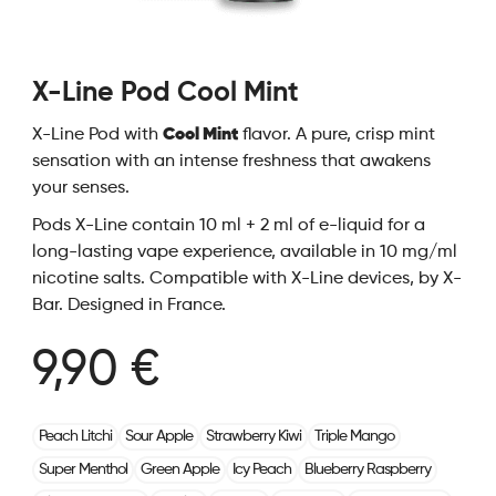
X-Line Pod Cool Mint
X-Line Pod with
Cool Mint
flavor. A pure, crisp mint
sensation with an intense freshness that awakens
your senses.
Pods X-Line contain 10 ml + 2 ml of e-liquid for a
long-lasting vape experience, available in 10 mg/ml
nicotine salts. Compatible with X-Line devices, by X-
Bar. Designed in France.
9,90 €
Peach Litchi
Sour Apple
Strawberry Kiwi
Triple Mango
Super Menthol
Green Apple
Icy Peach
Blueberry Raspberry