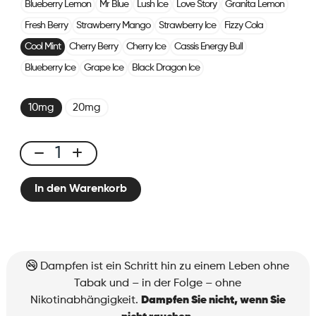
Blueberry Lemon
Mr Blue
Lush Ice
Love Story
Granita Lemon
Fresh Berry
Strawberry Mango
Strawberry Ice
Fizzy Cola
Cool Mint
Cherry Berry
Cherry Ice
Cassis Energy Bull
Blueberry Ice
Grape Ice
Black Dragon Ice
10mg
20mg
X-
Line
In den Warenkorb
Pod
Cool
Mint
Menge
Dampfen ist ein Schritt hin zu einem Leben ohne
Tabak und – in der Folge – ohne
Nikotinabhängigkeit.
Dampfen Sie nicht, wenn Sie