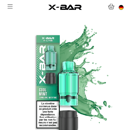
WILLKOMMEN BEI X-BAR.CO
WEBSHOP
ABONNEMENTS
COLLECTIONS
KONTAKTIERE UNS.
FAQ.
WERDEN SIE X-BAR-GROSSHÄNDLER
MEIN KONTO