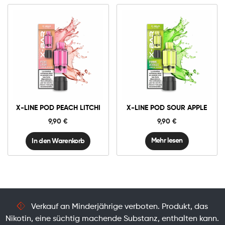
10mg
20mg
X-
Line
Pod
Peach
In den Warenkorb
Litchi
X-LINE POD PEACH LITCHI
X-LINE POD SOUR APPLE
Menge
9,90
€
9,90
€
Mehr lesen
In den Warenkorb
Verkauf an Minderjährige verboten. Produkt, das
Nikotin, eine süchtig machende Substanz, enthalten kann.