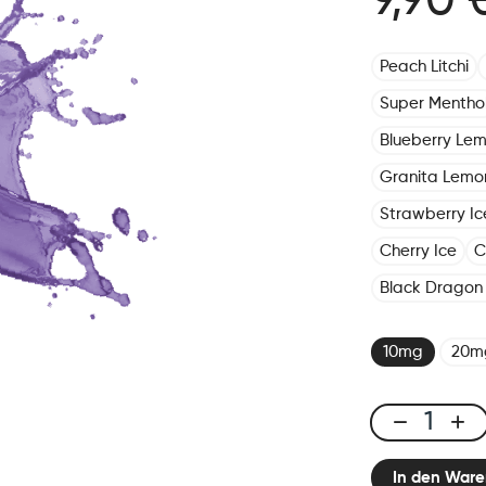
9,90 
Peach Litchi
Super Mentho
Blueberry Le
Granita Lemo
Strawberry Ic
Cherry Ice
C
Black Dragon 
10mg
20m
X-
Line
In den Ware
Pod