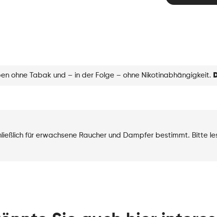
Grape
Ice
Menge
eben ohne Tabak und – in der Folge – ohne Nikotinabhängigkeit.
D
chließlich für erwachsene Raucher und Dampfer bestimmt. Bitte l