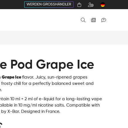
WERDEN GROSSHÄNDLER
ne Pod Grape Ice
h
Grape Ice
flavor. Juicy, sun-ripened grapes
frosty chill for a perfectly balanced sweet and
.
tain 10 ml + 2 ml of e-liquid for a long-lasting vape
ilable in 10 mg/ml nicotine salts. Compatible with
 by X-Bar. Designed in France.