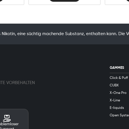
Nikotin, eine süchtig machende Substanz, enthalten kann. Die 
GAMMES
Click & Puff
HTE VORBEHALTEN
CUBX
X-One Pro
X-Line
E-liquids
Open Syst
oblemloser
Support