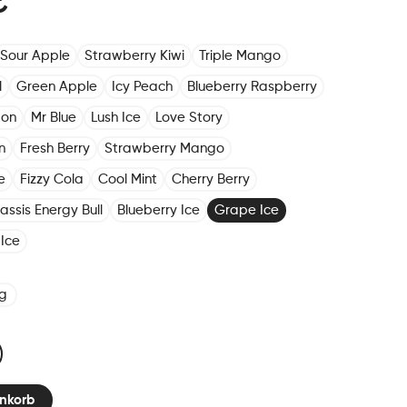
€
Sour Apple
Strawberry Kiwi
Triple Mango
l
Green Apple
Icy Peach
Blueberry Raspberry
mon
Mr Blue
Lush Ice
Love Story
n
Fresh Berry
Strawberry Mango
e
Fizzy Cola
Cool Mint
Cherry Berry
assis Energy Bull
Blueberry Ice
Grape Ice
Ice
g
nkorb