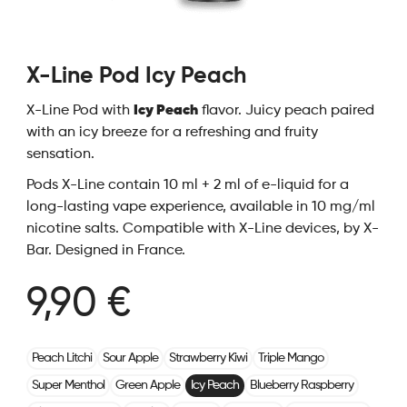
X-Line Pod Icy Peach
X-Line Pod with
Icy Peach
flavor. Juicy peach paired
with an icy breeze for a refreshing and fruity
sensation.
Pods X-Line contain 10 ml + 2 ml of e-liquid for a
long-lasting vape experience, available in 10 mg/ml
nicotine salts. Compatible with X-Line devices, by X-
Bar. Designed in France.
9,90 €
Peach Litchi
Sour Apple
Strawberry Kiwi
Triple Mango
Super Menthol
Green Apple
Icy Peach
Blueberry Raspberry