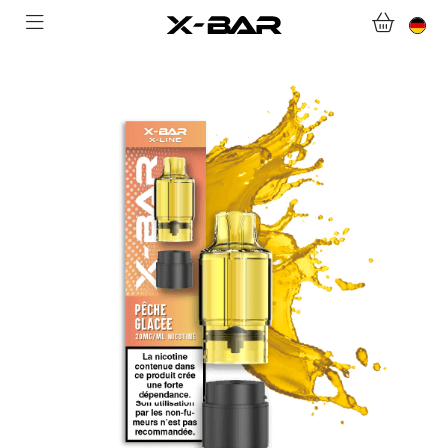
WILLKOMMEN BEI X-BAR.CO
WEBSHOP
ABONNEMENTS
COLLECTIONS
KONTAKTIERE UNS.
FAQ.
WERDEN SIE X-BAR-GROSSHÄNDLER
MEIN KONTO