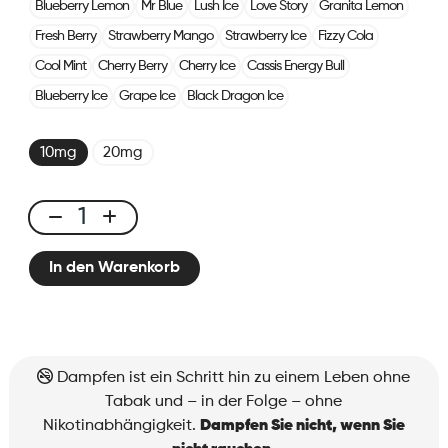
Blueberry Lemon
Mr Blue
Lush Ice
Love Story
Granita Lemon
Fresh Berry
Strawberry Mango
Strawberry Ice
Fizzy Cola
Cool Mint
Cherry Berry
Cherry Ice
Cassis Energy Bull
Blueberry Ice
Grape Ice
Black Dragon Ice
10mg
20mg
X-
Line
In den Warenkorb
Pod
Icy
Peach
Menge
Dampfen ist ein Schritt hin zu einem Leben ohne
Tabak und – in der Folge – ohne
Nikotinabhängigkeit.
Dampfen Sie nicht, wenn Sie