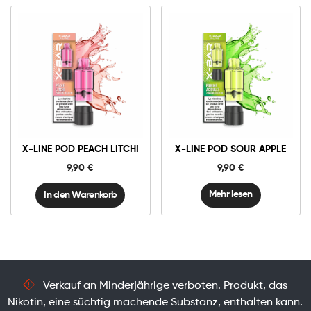
10mg
20mg
X-
Line
Pod
Peach
In den Warenkorb
Litchi
X-LINE POD PEACH LITCHI
X-LINE POD SOUR APPLE
Menge
9,90
€
9,90
€
Mehr lesen
In den Warenkorb
Verkauf an Minderjährige verboten. Produkt, das
Nikotin, eine süchtig machende Substanz, enthalten kann.