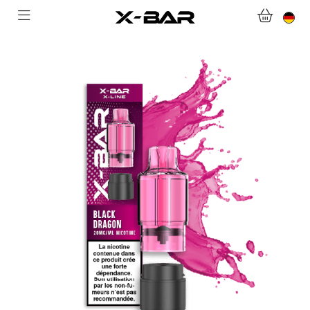
WILLKOMMEN BEI X-BAR.CO
WEBSHOP
ABONNEMENTS
COLLECTIONS
KONTAKTIERE UNS.
FAQ.
WERDEN SIE X-BAR-GROSSHÄNDLER
MEIN KONTO