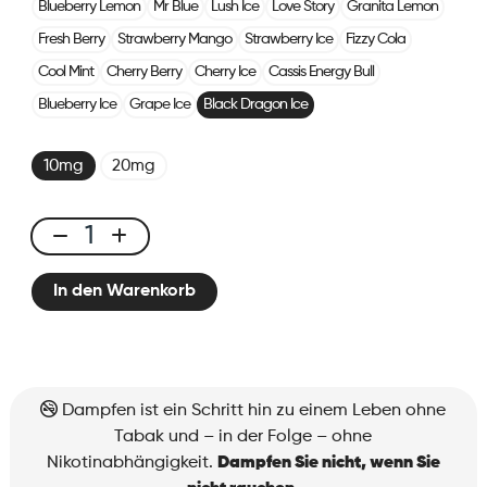
Blueberry Lemon
Mr Blue
Lush Ice
Love Story
Granita Lemon
Fresh Berry
Strawberry Mango
Strawberry Ice
Fizzy Cola
Cool Mint
Cherry Berry
Cherry Ice
Cassis Energy Bull
Blueberry Ice
Grape Ice
Black Dragon Ice
10mg
20mg
X-
Line
In den Warenkorb
Pod
Black
Dragon
Ice
Menge
Dampfen ist ein Schritt hin zu einem Leben ohne
Tabak und – in der Folge – ohne
Nikotinabhängigkeit.
Dampfen Sie nicht, wenn Sie