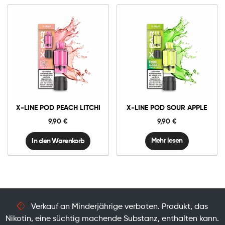
10mg
20mg
X-
Line
Pod
Peach
In den Warenkorb
Litchi
X-LINE POD PEACH LITCHI
X-LINE POD SOUR APPLE
Menge
9,90
€
9,90
€
Mehr lesen
In den Warenkorb
Verkauf an Minderjährige verboten. Produkt, das
Nikotin, eine süchtig machende Substanz, enthalten kann.