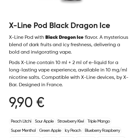
X-Line Pod Black Dragon Ice
X-Line Pod with
Black Dragon Ice
flavor. A mysterious
blend of dark fruits and icy freshness, delivering a
bold and invigorating vape.
Pods X-Line contain 10 ml + 2 ml of e-liquid for a
long-lasting vape experience, available in 10 mg/ml
nicotine salts. Compatible with X-Line devices, by X-
Bar. Designed in France.
9,90 €
Peach Litchi
Sour Apple
Strawberry Kiwi
Triple Mango
Super Menthol
Green Apple
Icy Peach
Blueberry Raspberry