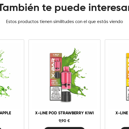
También te puede interesa
Estos productos tienen similitudes con el que estás viendo
10mg
20mg
1
X-
Line
Pod
Strawberry
Añadir al carrito
A
Kiwi
cantidad
 APPLE
X-LINE POD STRAWBERRY KIWI
X-LINE
9,90
€