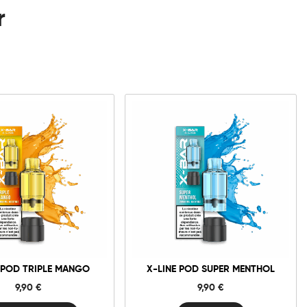
r
0mg
20mg
X-
Line
Pod
Triple
ñadir al carrito
Mango
cantidad
 POD TRIPLE MANGO
X-LINE POD SUPER MENTHOL
9,90
€
9,90
€