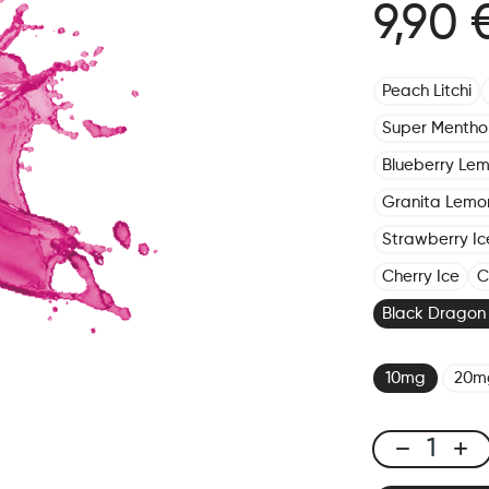
9,90 
Peach Litchi
Super Mentho
Blueberry Le
Granita Lemo
Strawberry Ic
Cherry Ice
C
Black Dragon 
10mg
20m
X-
Line