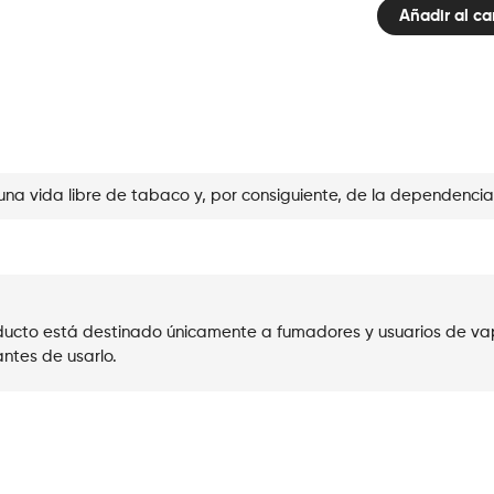
Añadir al ca
Pod
Black
Dragon
Ice
cantidad
una vida libre de tabaco y, por consiguiente, de la dependencia
roducto está destinado únicamente a fumadores y usuarios de va
ntes de usarlo.