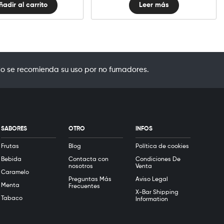
ñadir al carrito
Leer más
o se recomienda su uso por no fumadores.
SABORES
OTRO
INFOS
Frutas
Blog
Política de cookies
Bebida
Contacta con
Condiciones De
nosotros
Venta
Caramelo
Preguntas Más
Aviso Legal
Menta
Frecuentes
X-Bar Shipping
Tabaco
Information