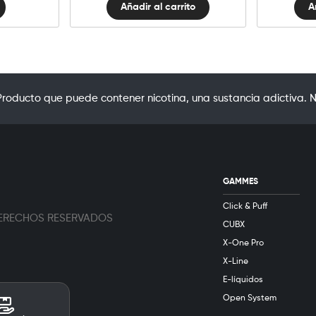
Añadir al carrito
A
oducto que puede contener nicotina, una sustancia adictiva. N
GAMMES
Click & Puff
 DERECHOS RESERVADOS
CUBX
X-One Pro
X-Line
E-líquidos
Open System