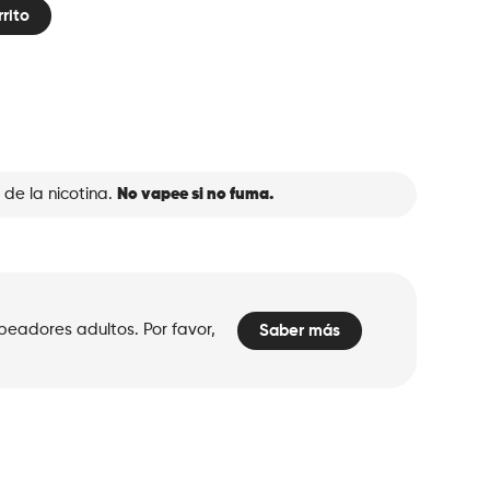
rrito
 de la nicotina.
No vapee si no fuma.
peadores adultos. Por favor,
Saber más