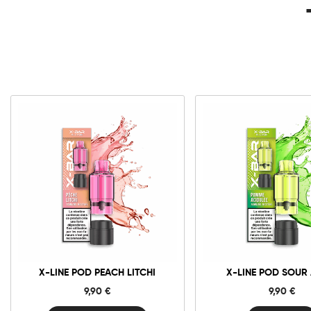
10mg
20mg
X-
Line
Pod
Peach
Añadir al carrito
Litchi
cantidad
X-LINE POD PEACH LITCHI
X-LINE POD SOUR
9,90
€
9,90
€