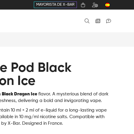
MAYORISTA DE X-BAR
ne Pod Black
on Ice
h
Black Dragon Ice
flavor. A mysterious blend of dark
freshness, delivering a bold and invigorating vape.
tain 10 ml + 2 ml of e-liquid for a long-lasting vape
ilable in 10 mg/ml nicotine salts. Compatible with
 by X-Bar. Designed in France.