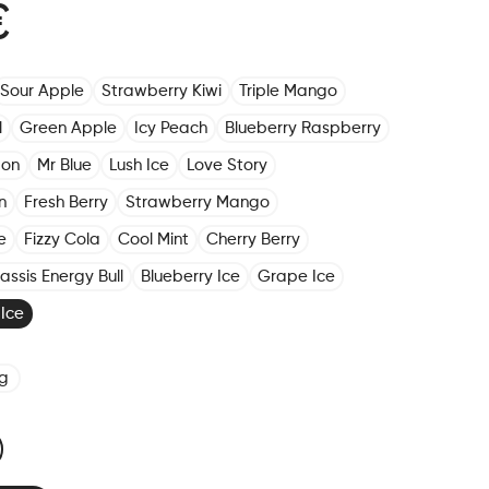
€
Sour Apple
Strawberry Kiwi
Triple Mango
l
Green Apple
Icy Peach
Blueberry Raspberry
mon
Mr Blue
Lush Ice
Love Story
n
Fresh Berry
Strawberry Mango
e
Fizzy Cola
Cool Mint
Cherry Berry
assis Energy Bull
Blueberry Ice
Grape Ice
Ice
g