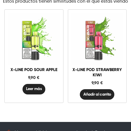
Estos productos tienen similitudes con el que estás viendo
10mg
20mg
X-
Line
Pod
Strawberry
Añadir al carrito
Kiwi
X-LINE POD SOUR APPLE
X-LINE POD STRAWBERRY
cantidad
KIWI
9,90
€
9,90
€
Leer más
Añadir al carrito