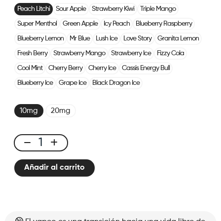
Peach Litchi
Sour Apple
Strawberry Kiwi
Triple Mango
Super Menthol
Green Apple
Icy Peach
Blueberry Raspberry
Blueberry Lemon
Mr Blue
Lush Ice
Love Story
Granita Lemon
Fresh Berry
Strawberry Mango
Strawberry Ice
Fizzy Cola
Cool Mint
Cherry Berry
Cherry Ice
Cassis Energy Bull
Blueberry Ice
Grape Ice
Black Dragon Ice
10mg
20mg
X-
Line
Añadir al carrito
Pod
Peach
Litchi
cantidad