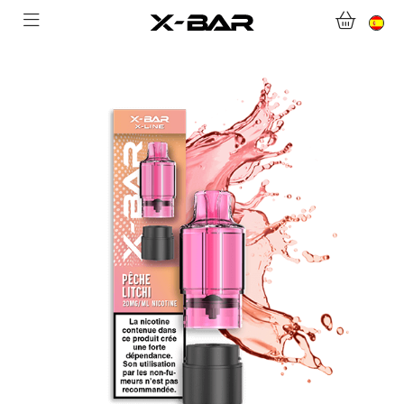
BIENVENIDO A X-BAR.CO
TIENDA ONLINE
ABONNEMENTS
COLLECTIONS
CONTACTA CON NOSOTROS
PREGUNTAS MÁS FRECUENTES
CONVIÉRTASE EN UN MAYORISTA DE X-BAR
MI CUENTA