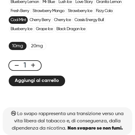
Blueberry Lemon
Mr Blue
Lush Ice
Love Story
Granita Lemon
Fresh Berry
Strawberry Mango
Strawberry Ice
Fizzy Cola
Cool Mint
Cherry Berry
Cherry Ice
Cassis Energy Bull
Blueberry Ice
Grape Ice
Black Dragon Ice
10mg
20mg
X-
Line
Aggiungi al carrello
Pod
Cool
Mint
quantità
Lo svapo rappresenta una transizione verso una
vita libera dal tabacco e, di conseguenza, dalla
dipendenza da nicotina.
Non svapare se non fumi.