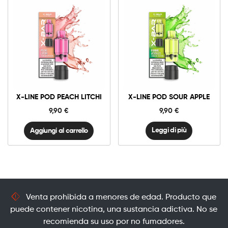
10mg
20mg
X-
Line
Pod
Peach
Aggiungi al carrello
Litchi
X-LINE POD PEACH LITCHI
X-LINE POD SOUR APPLE
quantità
9,90
€
9,90
€
Leggi di più
Aggiungi al carrello
Venta prohibida a menores de edad. Producto que
puede contener nicotina, una sustancia adictiva. No se
recomienda su uso por no fumadores.