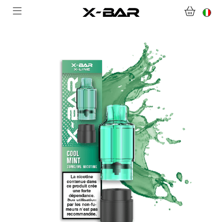
BENVENUTI SU X-BAR.CO
NEGOZIO
ABONNEMENTS
COLLECTIONS
CONTATTACI
DOMANDE FREQUENTI
DIVENTA UN GROSSISTA X-BAR
IL MIO ACCOUNT