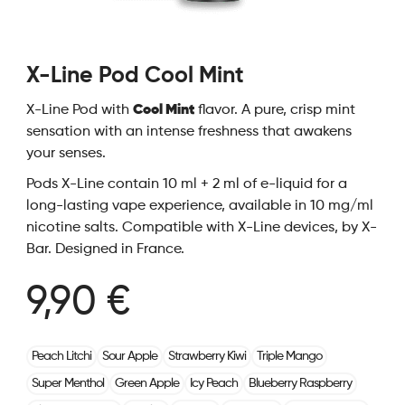
X-Line Pod Cool Mint
X-Line Pod with
Cool Mint
flavor. A pure, crisp mint
sensation with an intense freshness that awakens
your senses.
Pods X-Line contain 10 ml + 2 ml of e-liquid for a
long-lasting vape experience, available in 10 mg/ml
nicotine salts. Compatible with X-Line devices, by X-
Bar. Designed in France.
9,90 €
Peach Litchi
Sour Apple
Strawberry Kiwi
Triple Mango
Super Menthol
Green Apple
Icy Peach
Blueberry Raspberry