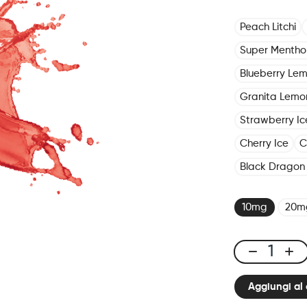
Peach Litchi
Super Mentho
Blueberry Le
Granita Lemo
Strawberry Ic
Cherry Ice
C
Black Dragon 
10mg
20m
X-
Line
Aggiungi al 
Pod
Fresh