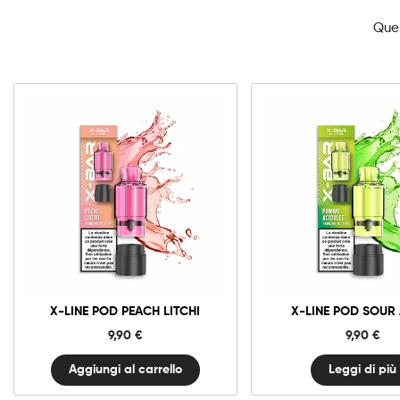
Ques
10mg
20mg
X-
Line
Pod
Peach
Aggiungi al carrello
Litchi
quantità
X-LINE POD PEACH LITCHI
X-LINE POD SOUR
9,90
€
9,90
€
Aggiungi al carrello
Leggi di più