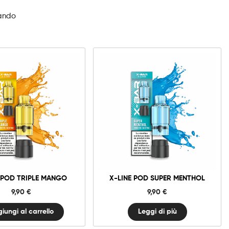
zando
0mg
20mg
X-
Line
Pod
Triple
iungi al carrello
Mango
quantità
 POD TRIPLE MANGO
X-LINE POD SUPER MENTHOL
9,90
€
9,90
€
iungi al carrello
Leggi di più