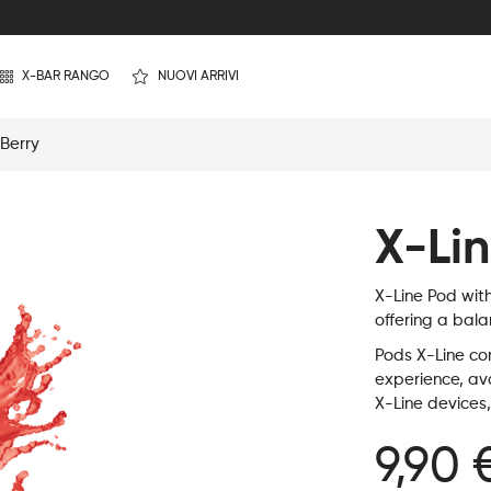
X-BAR RANGO
NUOVI ARRIVI
 Berry
X-Lin
X-Line Pod wit
offering a bala
Pods X-Line con
experience, ava
X-Line devices,
9,90 