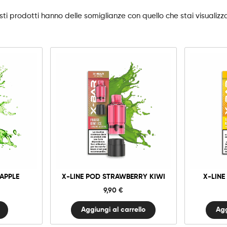
ti prodotti hanno delle somiglianze con quello che stai visualiz
10mg
20mg
1
X-
Line
Pod
Strawberry
Aggiungi al carrello
Agg
Kiwi
quantità
 APPLE
X-LINE POD STRAWBERRY KIWI
X-LINE
9,90
€
Aggiungi al carrello
Agg