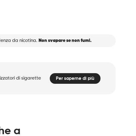
denza da nicotina.
Non svapare se non fumi.
zzatori di sigarette
Per saperne di più
che a