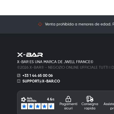
Venta prohibida a menores de edad. Pr
X-BAR ES UNA MARCA DE JWELL FRANCE©
©2026 X-BAR® - NEGOZIO ONLINE UFFICIALE TUTTI I DI
+33 1 44 65 00 06
SUPPORT@X-BAR.CO
Pagamenti
Consegna
Assist
sicuri
rapida
pr