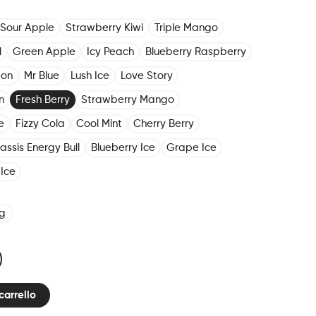
Sour Apple
Strawberry Kiwi
Triple Mango
l
Green Apple
Icy Peach
Blueberry Raspberry
mon
Mr Blue
Lush Ice
Love Story
n
Fresh Berry
Strawberry Mango
e
Fizzy Cola
Cool Mint
Cherry Berry
assis Energy Bull
Blueberry Ice
Grape Ice
Ice
g
carrello