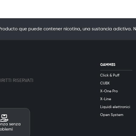
oducto que puede contener nicotina, una sustancia adictiva. N
GAMMES
Click & Puff
RITTI RISERVATI
CUBX
X-One Pro
X-Line
Liquidi elettronici
Open System
enza senza
oblemi