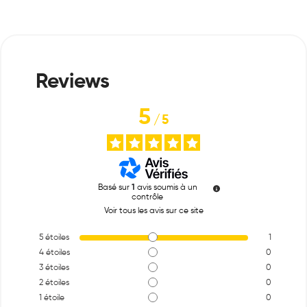
5
/
5
Basé sur
1
avis soumis à un
contrôle
Voir tous les avis sur ce site
5
étoiles
1
4
étoiles
0
3
étoiles
0
2
étoiles
0
1
étoile
0