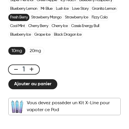
Super Menthol
Green Apple
Icy Peach
Blueberry Raspberry
Blueberry Lemon
Mr Blue
Lush Ice
Love Story
Granita Lemon
Fresh Berry
Strawberry Mango
Strawberry Ice
Fizzy Cola
Cool Mint
Cherry Berry
Cherry Ice
Cassis Energy Bull
Blueberry Ice
Grape Ice
Black Dragon Ice
10mg
20mg
X-
LINE
Ajouter au panier
-
Pod
Fresh
Vous devez posséder un Kit X-Line pour
Berry
vapoter ce Pod
quantité