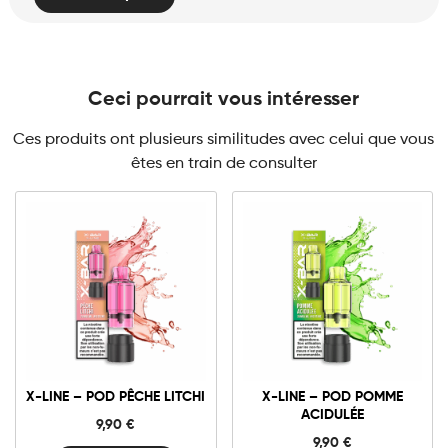
Ceci pourrait vous intéresser
Ces produits ont plusieurs similitudes avec celui que vous
êtes en train de consulter
10mg
20mg
10mg
20mg
X-
X-
LINE
LINE
-
-
Pod
Pod
Ajouter au panier
Ajouter au panier
Pêche
Pomme
X-LINE – POD PÊCHE LITCHI
X-LINE – POD POMME
Litchi
Acidulée
ACIDULÉE
quantité
quantité
9,90
€
9,90
€