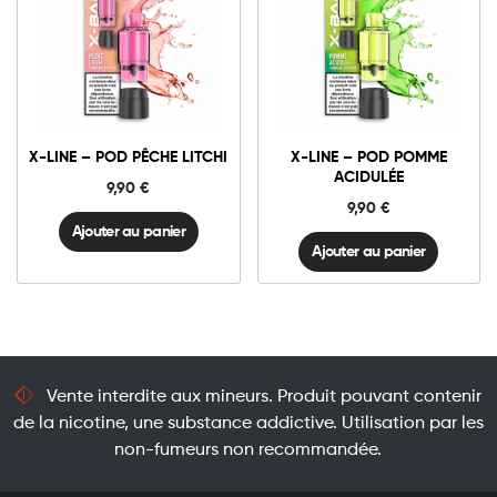
10mg
20mg
10mg
20mg
X-
X-
LINE
LINE
-
-
Pod
Pod
Ajouter au panier
Ajouter au panier
Pêche
Pomme
X-LINE – POD PÊCHE LITCHI
X-LINE – POD POMME
Litchi
Acidulée
ACIDULÉE
quantité
quantité
9,90
€
9,90
€
Ajouter au panier
Ajouter au panier
Vente interdite aux mineurs. Produit pouvant contenir
de la nicotine, une substance addictive. Utilisation par les
non-fumeurs non recommandée.