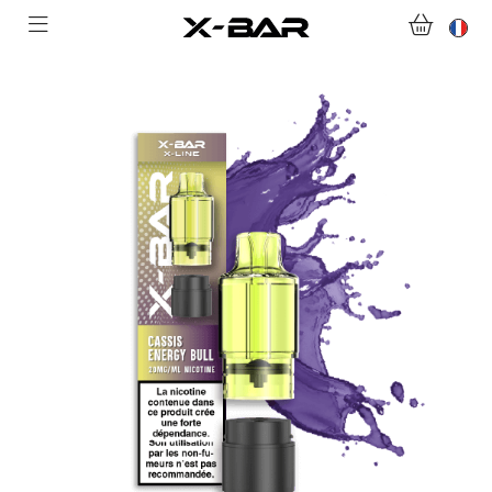
ACHETER
ABONNEMENTS
COLLECTIONS
NOUS CONTACTER
FOIRE AUX QUESTIONS
DEVENIR REVENDEUR
MON COMPTE