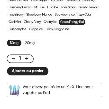
Super Menthol
Green Apple
Icy Peach
Blueberry Raspberry
Blueberry Lemon
Mr Blue
Lush Ice
Love Story
Granita Lemon
Fresh Berry
Strawberry Mango
Strawberry Ice
Fizzy Cola
Cool Mint
Cherry Berry
Cherry Ice
Cassis Energy Bull
Blueberry Ice
Grape Ice
Black Dragon Ice
10mg
20mg
X-
LINE
Ajouter au panier
-
Pod
Cassis
Vous devez posséder un Kit X-Line pour
Energy
vapoter ce Pod
Bull
quantité