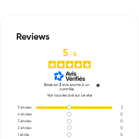
5
/
5
Basé sur
2
avis soumis à un
contrôle
Voir tous les avis sur ce site
5
étoiles
2
4
étoiles
0
3
étoiles
0
2
étoiles
0
1
étoile
0