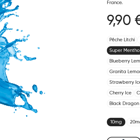
France.
9,90 
Pêche Litchi
Super Mentho
Blueberry Le
Granita Lemo
Strawberry Ic
Cherry Ice
C
Black Dragon 
10mg
20m