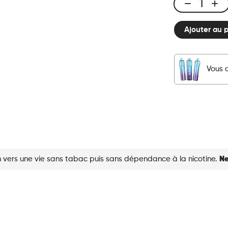
X-
LINE
Ajouter au 
-
Pod
Super
Menthol
Vous 
quantité
 vers une vie sans tabac puis sans dépendance à la nicotine.
Ne