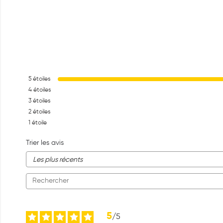
5
étoiles
4
étoiles
3
étoiles
2
étoiles
1
étoile
Trier les avis
5
/
5