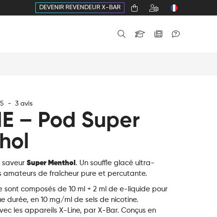
DEVENIR REVENDEUR X-BAR
5
-
3
avis
NE – Pod Super
hol
a saveur
Super Menthol
. Un souffle glacé ultra-
s amateurs de fraîcheur pure et percutante.
e sont composés de 10 ml + 2 ml de e-liquide pour
e durée, en 10 mg/ml de sels de nicotine.
ec les appareils X-Line, par X-Bar. Conçus en