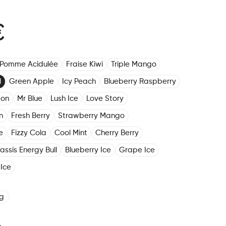
€
Pomme Acidulée
Fraise Kiwi
Triple Mango
l
Green Apple
Icy Peach
Blueberry Raspberry
mon
Mr Blue
Lush Ice
Love Story
n
Fresh Berry
Strawberry Mango
e
Fizzy Cola
Cool Mint
Cherry Berry
assis Energy Bull
Blueberry Ice
Grape Ice
Ice
g