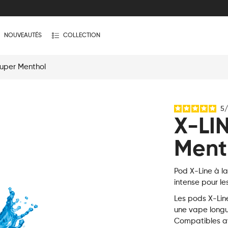
NOUVEAUTÉS
COLLECTION
uper Menthol
5
/
X-LI
Ment
Pod X-Line à l
intense pour le
Les pods X-Lin
une vape longu
Compatibles av